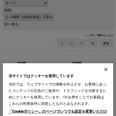
並べ替え：
79
[1～24件]
件あります
1
2
3
4
次
最後
当サイトではクッキーを使用しています
675 MARALUNGA 40-MAXI
675 MARALUNGA 40-MAXI
マラルンガ 40 マキシ ソファ
マラルンガ 40 マキシ ソファ
当社では、ウェブサイトでの体験を向上させ、お客様にあっ
W3100 × D1050 × H730?1030（SH465，AH560）
W3100 × D1050 × H730?1030（SH465，AH560）
たコンテンツや広告のご提供や、トラフィックを分析するた
形状＝3人掛 背クッション付
形状＝3人掛 背クッション付
脚端＝グライド（アメリカンウォールナット材（無
脚端＝グライド（ABS樹脂（ブラック））
めにクッキーを使用しています。OKを押すことでお客様は
垢））
革＝NABUK 13Z516 OCEANO
革＝NABUK 13Z506 MOKA
これらの利用条件に同意したものとみなされます。
1
2
「Cookieポリシー」のページでいつでも設定を変更いただけ