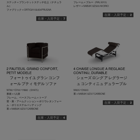
ステッチ＝ブランケットステッチ仕上（ナチュラ
フレーム＝ブルー（RAL 5013）
ル）
レザー＝NABUK 13Z500 AVORIO
ファブリック＝ORTIGIA 13L654 PRUGNA
2
7
2 FAUTEUIL GRAND CONFORT,
4 CHAISE LONGUE A REGLAGE
PETIT MODELE
CONTINU, DURABLE
フォートゥイユ グラン コンフ
シェーズ ロング ア レグラージ
ォール プティ モデル ソファ
ュ コンティニュ デュラーブル
W760 × D700 × H660（SH475）
W605 × D1600
形状＝1人掛
革＝NABUK 13Z517 CARBONE
フレーム、ベースフレーム＝トープ
背・座・アームクッション＝ポリウレタンフォー
2
ム・ポリエステルパッディング
革＝NABUK 13Z517 CARBONE
4