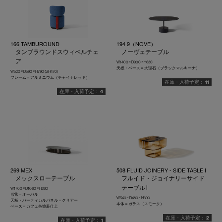
166 TAMBUROUND
194 9（NOVE）
タンブラウンドスウィベルチェ
ノーヴェテーブル
ア
W1400 × D900 × H630
天板・ベース＝大理石（ブラックマルキーナ）
W520 × D590 × H790 (SH470)
フレーム＝アルミニウム（チャイナレッド）
11
4
269 MEX
508 FLUID JOINERY - SIDE TABLE I
メックスローテーブル
フルイド・ジョイナリーサイド
テーブル I
W1700 × D1060 × H260
形状＝オーバル
W540 × D480 × H390
天板・バーティカルパネル＝クリアー
本体＝ガラス（スモーク）
ベース＝カフェ色塗装仕上
2
1