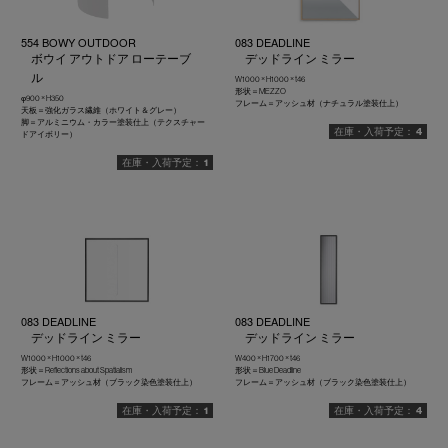
554 BOWY OUTDOOR
083 DEADLINE
ボウイ アウトドア ローテーブ
デッドライン ミラー
ル
W1000 × H1000 × t46
形状＝MEZZO
φ900 × H350
フレーム＝アッシュ材（ナチュラル塗装仕上）
天板＝強化ガラス繊維（ホワイト＆グレー）
脚＝アルミニウム・カラー塗装仕上（テクスチャー
4
ドアイボリー）
1
083 DEADLINE
083 DEADLINE
デッドライン ミラー
デッドライン ミラー
W1000 × H1000 × t46
W400 × H1700 × t46
形状＝Reflections about Spatialism
形状＝Blue Deadline
フレーム＝アッシュ材（ブラック染色塗装仕上）
フレーム＝アッシュ材（ブラック染色塗装仕上）
1
4