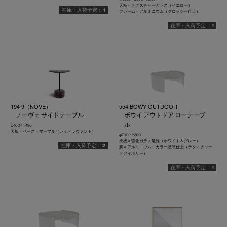
天板＝テクスチャーガラス（イエロー）
1
フレーム＝アルミニウム（グロッシー仕上）
1
194 9（NOVE）
554 BOWY OUTDOOR
ノーヴェ サイドテーブル
ボウイ アウトドア ローテーブ
ル
φ400× H490
天板・ベース＝マーブル（レッドラヴァント）
φ700 × H300
天板＝強化ガラス繊維（ホワイト＆グレー）
2
脚＝アルミニウム・カラー塗装仕上（テクスチャー
ドアイボリー）
1