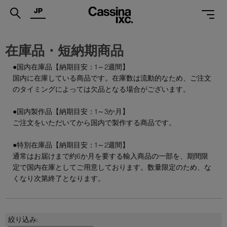
JP
.
在庫品・短納期商品
PRODUCTS
●国内在庫品【納期目安：1～2週間】
国内に在庫している商品です。在庫数は流動的なため、ご注文
SERVICES
のタイミングによっては欠品となる場合がございます。
PROJECTS
●国内製作品【納期目安：1～3か月】
MAGAZINE
ご注文をいただいてから国内で製作する商品です。
SUPPORT
●特別在庫品【納期目安：1～2週間】
通常はお届けまで約6か月を要する輸入商品の一部を、期間限
SHOPS
定で国内在庫としてご用意しております。数量限定のため、な
くなり次第終了となります。
CATALOGUES
PROFESSIONAL
ONLINE STORE
お問合せ