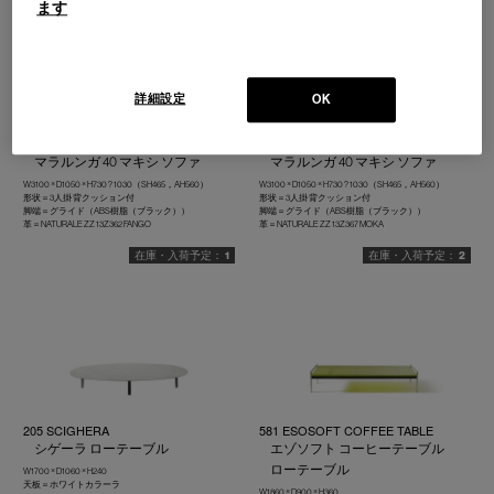
ます
詳細設定
OK
675 MARALUNGA 40-MAXI
675 MARALUNGA 40-MAXI
マラルンガ 40 マキシ ソファ
マラルンガ 40 マキシ ソファ
W3100 × D1050 × H730 ? 1030（SH465，AH560）
W3100 × D1050 × H730 ? 1030（SH465，AH560）
形状＝3人掛 背クッション付
形状＝3人掛 背クッション付
脚端＝グライド（ABS樹脂（ブラック））
脚端＝グライド（ABS樹脂（ブラック））
革＝NATURALE ZZ 13Z362 FANGO
革＝NATURALE ZZ 13Z367 MOKA
1
2
205 SCIGHERA
581 ESOSOFT COFFEE TABLE
シゲーラ ローテーブル
エゾソフト コーヒーテーブル
ローテーブル
W1700 × D1060 × H240
天板＝ホワイトカラーラ
W1860 × D900 × H360