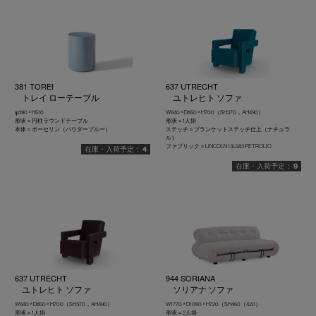
381 TOREI
637 UTRECHT
トレイ ローテーブル
ユトレヒト ソファ
φ390 × H510
W640 × D850 × H700（SH370，AH490）
形状＝円柱ラウンドテーブル
形状＝1人掛
本体＝ポーセリン（パウダーブルー）
ステッチ＝ブランケットステッチ仕上（ナチュラ
ル）
ファブリック＝LINCOLN 13L583 PETROLIO
4
9
637 UTRECHT
944 SORIANA
ユトレヒト ソファ
ソリアナ ソファ
W640 × D850 × H700（SH370，AH490）
W1770 × D1060 × H720（SH460（420）
形状＝1人掛
形状＝2人掛