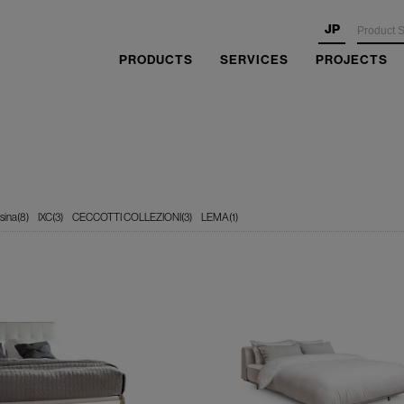
JP
PRODUCTS
SERVICES
PROJECTS
sina(8)
IXC(3)
CECCOTTI COLLEZIONI(3)
LEMA(1)