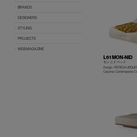
BRANDS
DESIGNERS
STYLING
PROJECTS
WEB MAGAZINE
L61 MON-NID
モン ニド ベッド
Design : PATRICIA URQUI
Cassina | Contemporary Co