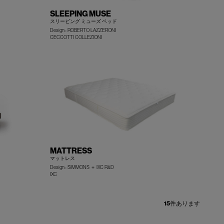
SLEEPING MUSE
スリーピング ミューズ ベッド
Design : ROBERTO LAZZERONI
+
+
CECCOTTI COLLEZIONI
MATTRESS
マットレス
Design : SIMMONS ＋ IXC R&D
+
+
IXC
15
件あります