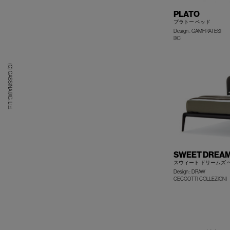
PLATO
プラトー ベッド
Design : GAMFRATESI
IXC
(C) CASSINA IXC. Ltd.
SWEET DREA
スウィート ドリームズ 
Design : DRAW
CECCOTTI COLLEZIONI