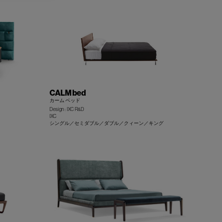
CALM bed
カーム ベッド
Design : IXC R&D
IXC
+
+
シングル／セミダブル／ダブル／クィーン／キング