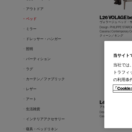
アウトドア
L26 VOLAGE b
ベッド
ヴォラージュ ベッド・
Design : PHILIPPE STARC
ミラー
Cassina | Contemporary Co
クィーン／キング
ドレッサー・ハンガー
照明
当サイト
パーティション
当社では
ラグ
トラフィ
カーテン／ファブリック
の利用条
「Cook
レザー
アート
L42 ACUTE
アキュート ベッド
生活雑貨
Design :RODOLFO DORD
Cassina | I Contemporary C
インテリアアクセサリー
寝具・ベッドリネン