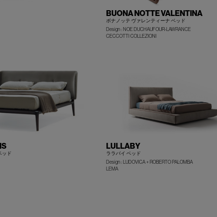
BUONA NOTTE VALENTINA
ボナノッテ ヴァレンティーナ ベッド
Design : NOE DUCHAUFOUR-LAWRANCE
+
CECCOTTI COLLEZIONI
MS
LULLABY
ベッド
ララバイ ベッド
Design : LUDOVICA + ROBERTO PALOMBA
+
LEMA