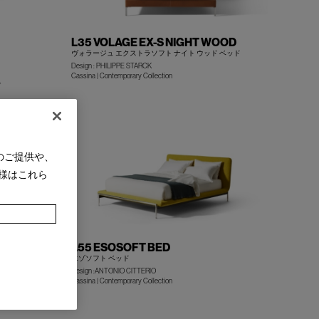
L35 VOLAGE EX-S NIGHT WOOD
ヴォラージュ エクストラソフト ナイト ウッド ベッド
Design : PHILIPPE STARCK
Cassina | Contemporary Collection
+
+
グ
のご提供や、
様はこれら
L55 ESOSOFT BED
エゾソフト ベッド
Design :ANTONIO CITTERIO
Cassina | Contemporary Collection
+
+