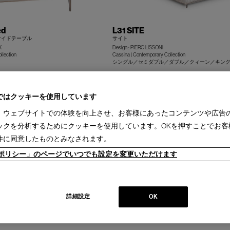
ed
L31 SITE
サイドテーブル
サイト
K
Design : PIERO LISSONI
llection
Cassina | Contemporary Collection
+
シングル／セミダブル／ダブル／クィーン／キン
ではクッキーを使用しています
、ウェブサイトでの体験を向上させ、お客様にあったコンテンツや広告
ックを分析するためにクッキーを使用しています。OKを押すことでお客
件に同意したものとみなされます。
ieポリシー」のページでいつでも設定を変更いただけます
L50 CAB NIGHT
キャブ ナイトベッド
ONI
Design : MARIO BELLINI
詳細設定
OK
ollection
Cassina | Contemporary Collection
+
クィーン／キング