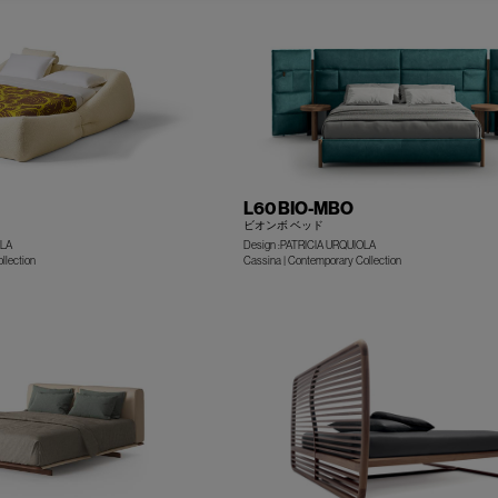
L60 BIO-MBO
ビオンボ ベッド
OLA
Design :PATRICIA URQUIOLA
llection
Cassina | Contemporary Collection
+