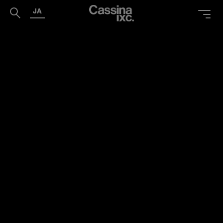
JA
PRODUCTS
SERVICES
PROJECTS
MAGAZINE
SUPPORT
SHOPS
CATALOGUES
PROFESSIONAL