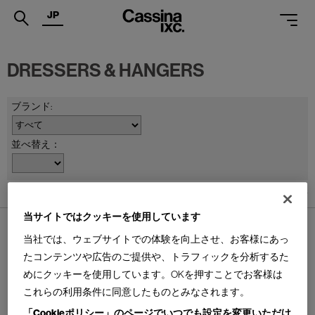
JP
.
DRESSERS & HANGERS
PRODUCTS
SERVICES
PROJECTS
並べ替え：
MAGAZINE
7
件あります
SUPPORT
当サイトではクッキーを使用しています
SHOPS
当社では、ウェブサイトでの体験を向上させ、お客様にあっ
CATALOGUES
たコンテンツや広告のご提供や、トラフィックを分析するた
めにクッキーを使用しています。OKを押すことでお客様は
PROFESSIONAL
375 STAY
MAKE UP
これらの利用条件に同意したものとみなされます。
ステイ スクリーン/テーブル/コ
メイクアップ ドレッサー
ートハンガー
「Cookieポリシー」のページでいつでも設定を変更いただけ
ONLINE STORE
お問合せ
Design : IXC R&D