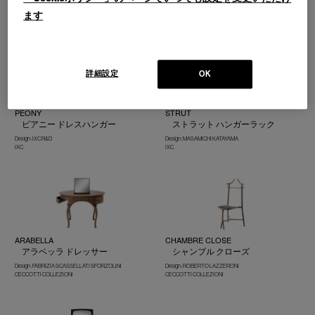
IXC
Design :NERI ＆ HU
ます
Cassina | Contemporary Collection
詳細設定
OK
PEONY
STRUT
ピアニー ドレスハンガー
ストラット ハンガーラック
Design : IXC R&D
Design : MASAMICHI KATAYAMA
IXC
IXC
ARABELLA
CHAMBRE CLOSE
アラベッラ ドレッサー
シャンブル クローズ
Design : FABRIZIA SCASSELLATI SFORZOLINI
Design : ROBERTO LAZZERONI
CECCOTTI COLLEZIONI
CECCOTTI COLLEZIONI