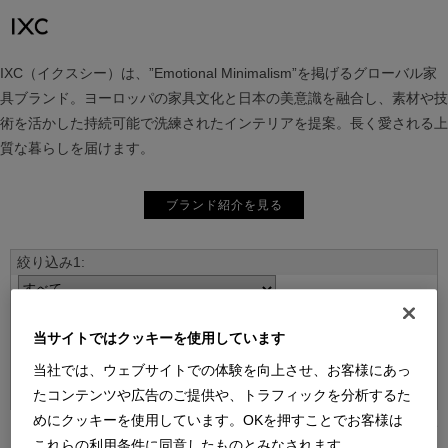
IXC（イクスシー）は、”Emotional Minimalism”を掲げるグローバル家
具ブランド。ヨーロッパの家具文化と日本の美意識を融合し、素材や技
術を活かした持続可能で洗練されたインテリアを提案。長く愛される上
質な暮らしを届けます。
ブランド紹介を見る
当サイトではクッキーを使用しています
並べ替え：
当社では、ウェブサイトでの体験を向上させ、お客様にあっ
たコンテンツや広告のご提供や、トラフィックを分析するた
めにクッキーを使用しています。OKを押すことでお客様は
[1～24件]
153
件あります
これらの利用条件に同意したものとみなされます。