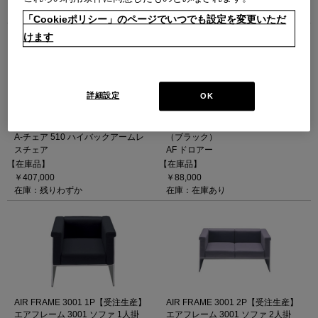
1
2
3
4
5
次
最後
「Cookieポリシー」のページでいつでも設定を変更いただ
けます
詳細設定
OK
A-CHAIR 510
AF DRAWER
A-チェア 510 ハイバックアームレ
（ブラック）
スチェア
AF ドロアー
【在庫品】
【在庫品】
￥407,000
￥88,000
在庫：残りわずか
在庫：在庫あり
AIR FRAME 3001 1P【受注生産】
AIR FRAME 3001 2P【受注生産】
エアフレーム 3001 ソファ 1人掛
エアフレーム 3001 ソファ 2人掛