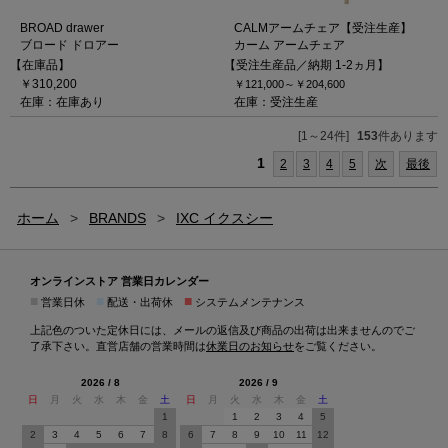
BROAD drawer
CALMアームチェア【受注生産】
ブロード ドロアー
カーム アームチェア
【在庫品】
【受注生産品／納期 1-2ヵ月】
￥310,200
￥121,000～
￥204,600
在庫：在庫あり
在庫：受注生産
[1～24件]
153
件あります
1
2
3
4
5
次
最後
ホーム
>
BRANDS
>
IXC イクスシー
オンラインストア 営業日カレンダー
■
■
■
営業日休
配送・出荷休
システムメンテナンス
上記色のついた定休日には、メールの返信及び商品の出荷は出来ませんのでご
了承下さい。直営店舗の営業時間は
休業日のお知らせ
をご覧ください。
2026 / 8
2026 / 9
日
月
火
水
木
金
土
日
月
火
水
木
金
土
1
1
2
3
4
5
2
3
4
5
6
7
8
6
7
8
9
10
11
12