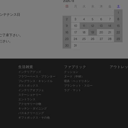
2026 / 8
日
月
火
水
木
金
土
1
ンテナンス日
2
3
4
5
6
7
8
9
10
11
12
13
14
15
16
17
18
19
20
21
22
ご了承下さい。
23
24
25
26
27
28
29
ださい。
30
31
生活雑貨
ファブリック
アウトレ
インテリアグッズ
クッション
フラワーベース・プランター
ヌード（中材）
フレグランス・キャンドル
寝具・ベッドリネン
ダストボックス
ブランケット・スロー
インテリアオブジェ
ラグ・マット
ステーショナリー
エントランス
アクセサリー小物
キッチン・ダイニング
バス＆クリーニング
ギフトボックス・その他