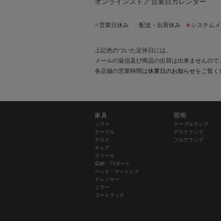
オンラインストア 営業日カレンダー
■
営業日休み
■
配送・出荷休み
■
システムメ
上記色のついた定休日には、
メールの返信及び商品の出荷は出来ませんので
各店舗の営業時間は
休業日のお知らせ
をご覧く
家具
照明
ソファ
テーブルランプ
テーブル
デスクランプ
デスク
フロアランプ
チェア
スツール
収納・TVボード
ベッド・マットレス
ドレッサー
ミラー
コートラック