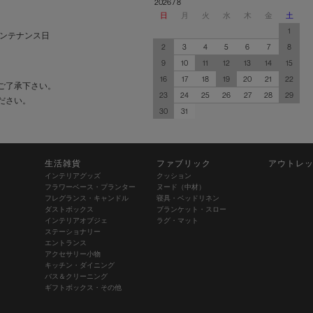
2026 / 8
日
月
火
水
木
金
土
1
ンテナンス日
2
3
4
5
6
7
8
9
10
11
12
13
14
15
16
17
18
19
20
21
22
ご了承下さい。
23
24
25
26
27
28
29
ださい。
30
31
生活雑貨
ファブリック
アウトレ
インテリアグッズ
クッション
フラワーベース・プランター
ヌード（中材）
フレグランス・キャンドル
寝具・ベッドリネン
ダストボックス
ブランケット・スロー
インテリアオブジェ
ラグ・マット
ステーショナリー
エントランス
アクセサリー小物
キッチン・ダイニング
バス＆クリーニング
ギフトボックス・その他