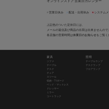
オンラインストア 営業日カレンダー
■
営業日休み
■
配送・出荷休み
■
システムメ
上記色のついた定休日には、
メールの返信及び商品の出荷は出来ませんので
各店舗の営業時間は
休業日のお知らせ
をご覧く
家具
照明
ソファ
テーブルランプ
テーブル
デスクランプ
デスク
フロアランプ
チェア
スツール
収納・TVボード
ベッド・マットレス
ドレッサー
ミラー
コートラック