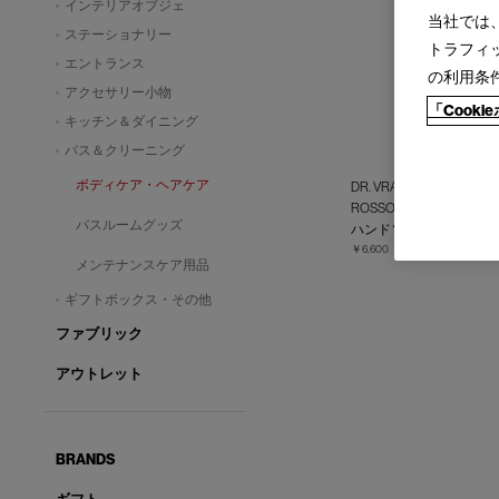
インテリアオブジェ
当社では
ステーショナリー
トラフィ
エントランス
の利用条
アクセサリー小物
「Cook
キッチン＆ダイニング
バス＆クリーニング
ボディケア・ヘアケア
DR. VRANJES (ドット
ROSSO NOBILE〈ロッ
バスルームグッズ
ハンドソープ
￥6,600
メンテナンスケア用品
ギフトボックス・その他
ファブリック
アウトレット
BRANDS