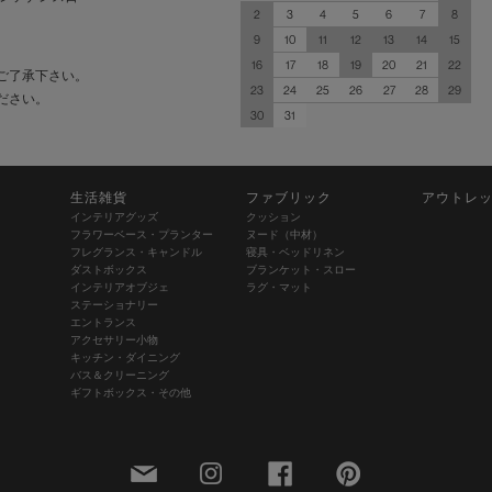
2
3
4
5
6
7
8
9
10
11
12
13
14
15
16
17
18
19
20
21
22
ご了承下さい。
23
24
25
26
27
28
29
ださい。
30
31
生活雑貨
ファブリック
アウトレ
インテリアグッズ
クッション
フラワーベース・プランター
ヌード（中材）
フレグランス・キャンドル
寝具・ベッドリネン
ダストボックス
ブランケット・スロー
インテリアオブジェ
ラグ・マット
ステーショナリー
エントランス
アクセサリー小物
キッチン・ダイニング
バス＆クリーニング
ギフトボックス・その他