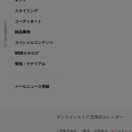
ギフト
スタイリング
コーディネート
(C) CASSINA IXC. Ltd.
納品事例
スペシャルコンテンツ
WEBカタログ
張地・マテリアル
メールニュース登録
オンラインストア 営業日カレンダー
■
営業日休み
■
配送・出荷休み
■
システムメ