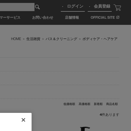
ログイン
会員登録
マーサービス
お問い合わせ
店舗情報
OFFICIAL SITE
HOME
>
生活雑貨
>
バス＆クリーニング
>
ボディケア・ヘアケア
低価格順
高価格順
新着順
商品名順
4
件あります