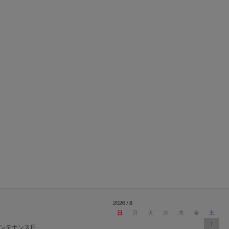
2026 / 8
日
月
火
水
木
金
土
1
ンテナンス日