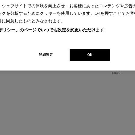
、ウェブサイトでの体験を向上させ、お客様にあったコンテンツや広告
ックを分析するためにクッキーを使用しています。OKを押すことでお客
件に同意したものとみなされます。
ieポリシー」のページでいつでも設定を変更いただけます
ール・ヴラニエス) -
DR. VRANJES (ドットール・ヴラニエス) -
DR. VRANJ
詳細設定
OK
ソ ノービレ〉
VERBENA〈ヴァルベーナ〉
MIELE E L
ハンドソープ
ネ〉
￥6,600
ハンドソープ
￥6,600