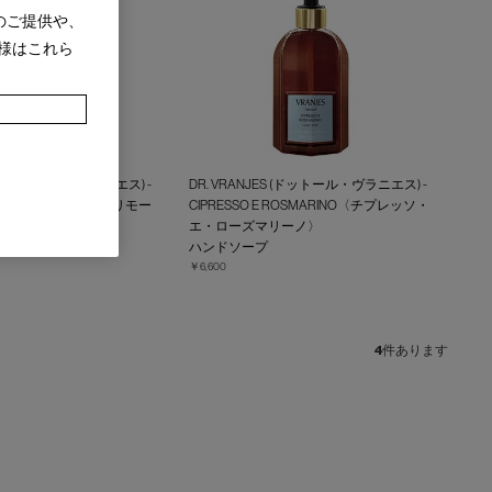
のご提供や、
様はこれら
ES (ドットール・ヴラニエス) -
DR. VRANJES (ドットール・ヴラニエス) -
IMONE〈ミエーレ・エ・リモー
CIPRESSO E ROSMARINO〈チプレッソ・
エ・ローズマリーノ〉
ハンドソープ
￥6,600
4
件あります