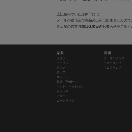
上記色のついた定休日には、
メールの返信及び商品の出荷は出来ませんので
各店舗の営業時間は
休業日のお知らせ
をご覧く
家具
照明
ソファ
テーブルランプ
テーブル
デスクランプ
デスク
フロアランプ
チェア
スツール
収納・TVボード
ベッド・マットレス
ドレッサー
ミラー
コートラック