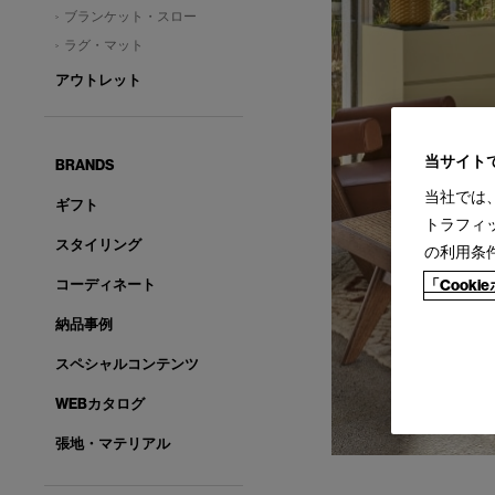
ブランケット・スロー
ラグ・マット
アウトレット
当サイト
BRANDS
当社では
ギフト
トラフィ
スタイリング
の利用条
コーディネート
「Cook
納品事例
スペシャルコンテンツ
WEBカタログ
張地・マテリアル