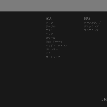
家具
照明
ソファ
テーブルランプ
テーブル
デスクランプ
デスク
フロアランプ
チェア
スツール
収納・TVボード
ベッド・マットレス
ドレッサー
ミラー
コートラック
ご利