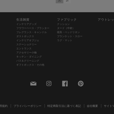
30
31
生活雑貨
ファブリック
アウトレ
インテリアグッズ
クッション
フラワーベース・プランター
ヌード（中材）
フレグランス・キャンドル
寝具・ベッドリネン
ダストボックス
ブランケット・スロー
インテリアオブジェ
ラグ・マット
ステーショナリー
エントランス
アクセサリー小物
キッチン・ダイニング
バス＆クリーニング
ギフトボックス・その他
用規約
プライバシーポリシー
特定商取引法に基づく表記
会社概要
サイト