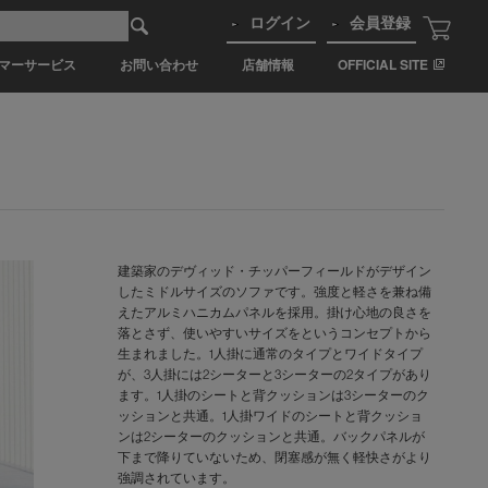
ログイン
会員登録
マーサービス
お問い合わせ
店舗情報
OFFICIAL SITE
建築家のデヴィッド・チッパーフィールドがデザイン
したミドルサイズのソファです。強度と軽さを兼ね備
えたアルミハニカムパネルを採用。掛け心地の良さを
落とさず、使いやすいサイズをというコンセプトから
生まれました。1人掛に通常のタイプとワイドタイプ
が、3人掛には2シーターと3シーターの2タイプがあり
ます。1人掛のシートと背クッションは3シーターのク
ッションと共通。1人掛ワイドのシートと背クッショ
ンは2シーターのクッションと共通。バックパネルが
下まで降りていないため、閉塞感が無く軽快さがより
強調されています。