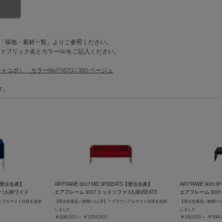
を「張地・素材一覧」よりご参照ください。
ァブリック名とカラーNoをご記入ください。
ポ） カラーNo:F057G / 390 ベージュ
す。
イド【受注生産】
AIR FRAME 3007 MID 3P3SEATS【受注生産】
AIR FRAME 30
ァ 1人掛ワイド
エアフレーム 3007 ミッドソファ 3人掛3SEATS
エアフレーム 3001
ウンアルマイト仕様を追加
【受注生産品／納期 1-2ヵ月】＊ブラウンアルマイト仕様を追加
【受注生産品／納期 1
しました
しました
￥638,000～ ￥1,254,000
￥319,000～ ￥594,