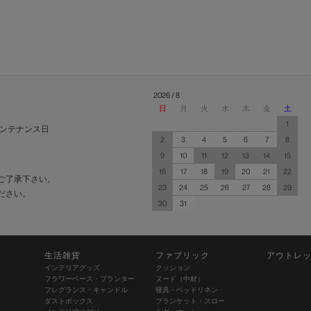
2026 / 8
日
月
火
水
木
金
土
1
ンテナンス日
2
3
4
5
6
7
8
9
10
11
12
13
14
15
16
17
18
19
20
21
22
ご了承下さい。
23
24
25
26
27
28
29
ださい。
30
31
生活雑貨
ファブリック
アウトレ
インテリアグッズ
クッション
フラワーベース・プランター
ヌード（中材）
フレグランス・キャンドル
寝具・ベッドリネン
ダストボックス
ブランケット・スロー