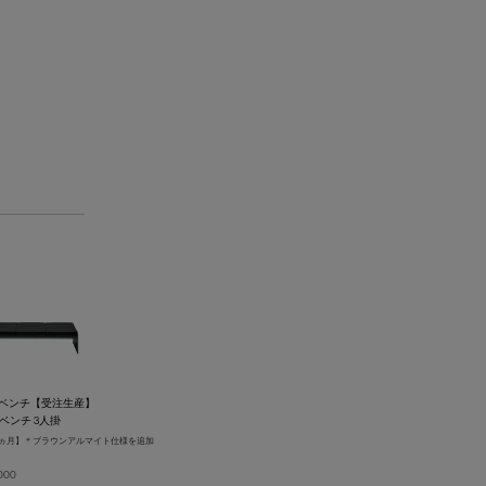
01 3Pベンチ【受注生産】
 ベンチ 3人掛
-2ヵ月】＊ブラウンアルマイト仕様を追加
000