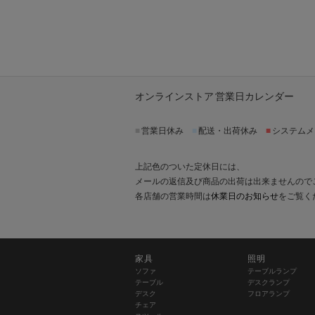
オンラインストア 営業日カレンダー
■
営業日休み
■
配送・出荷休み
■
システムメ
上記色のついた定休日には、
メールの返信及び商品の出荷は出来ませんので
各店舗の営業時間は
休業日のお知らせ
をご覧く
家具
照明
ソファ
テーブルランプ
テーブル
デスクランプ
デスク
フロアランプ
チェア