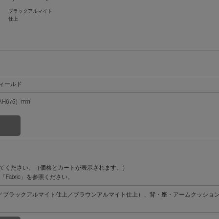
ブラックアルマイト
仕上
ーフィールド
 AH675）mm
。
してください。（価格とカートが表示されます。）
abric」を参照ください。
／ブラックアルマイト仕上／ブラウンアルマイト仕上）、背・座・アームクッショ