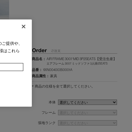
のご提供や、
様はこれら
商品名：
AIR FRAME 3007 MID 3P2SEATS【受注生産】
エアフレーム 3007 ミッドソファ 3人掛2SEATS
品番：
1IXN00400350001A
商品属性：
家具
商品の仕様を全て選択してください。
本体
フレーム
張地ランク