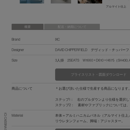
アルマイト仕上
概要
配送・納期について
Brand
IXC
Designer
DAVID CHIPPERFIELD デヴィッド・チッパ
Size
3人掛 2SEATS W1660 × D610 × H675（SH430,
プライスリスト・図面ダウンロード
商品について
＊お選び頂いた仕様で生産する商品になります
ステップ1： 右のプルダウンより仕様を選択
ステップ2： 素材やファブリックについては、「F
(C) CASSINA IXC. Ltd.
Material
本体＝アルミハニカムパネル（アルマイト仕上
リウレタンフォーム、脚端：アジャスター。