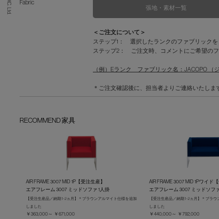
Fabric
張地・素材一覧
＜ご注文について＞
ステップ1： 選択したランクのファブリック
ステップ2： ご注文時、コメントにご希望のフ
（例）Eランク ファブリック名：JACOPO （ジャコ
＊ご注文確認後に、担当者よりご連絡いたしま
RECOMMEND 家具
AIR FRAME 3007 MID 1P【受注生産】
AIR FRAME 3007 MID 1Pワ
エアフレーム 3007 ミッドソファ 1人掛
エアフレーム 3007 ミッドソフ
【受注生産品／納期 1-2ヵ月】＊ブラウンアルマイト仕様を追加
【受注生産品／納期 1-2ヵ月】＊ブラ
しました
しました
￥363,000～ ￥671,000
￥440,000～ ￥792,000