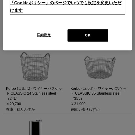
「Cookieポリシー」のページでいつでも設定を変更いただ
けます
Korbo (コルボ) - ワイヤーバスケッ
Korbo (コルボ) - ワイヤーバスケッ
ト BIN 16 Stainless steel
ト BIN 18 Stainless steel
（16L）
（18L）
詳細設定
OK
￥25,300
￥27,500
在庫：在庫あり
在庫：在庫あり
Korbo (コルボ) - ワイヤーバスケッ
Korbo (コルボ) - ワイヤーバスケッ
ト CLASSIC 24 Stainless steel
ト CLASSIC 35 Stainless steel
（24L）
（35L）
￥29,700
￥31,900
在庫：残りわずか
在庫：残りわずか