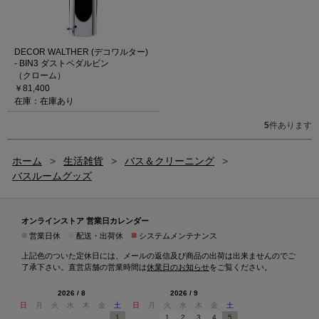
DECOR WALTHER (デコワルター)
- BIN3 ダストペダルビン
（クローム）
￥81,400
在庫：在庫あり
5
件あります
ホーム
>
生活雑貨
>
バス＆クリーニング
>
バスルームグッズ
オンラインストア 営業日カレンダー
■
■
■
営業日休
配送・出荷休
システムメンテナンス
上記色のついた定休日には、メールの返信及び商品の出荷は出来ませんのでご
了承下さい。直営店舗の営業時間は
休業日のお知らせ
をご覧ください。
2026 / 8
2026 / 9
日
月
火
水
木
金
土
日
月
火
水
木
金
土
1
1
2
3
4
5