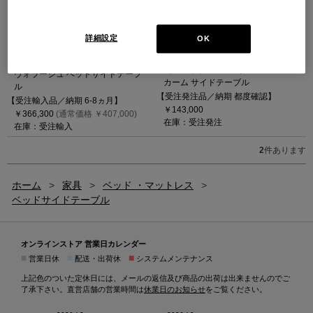
詳細設定
OK
CALMカーム サイドテーブル（ホワ
イトアッシュ）
L26 VOLAGE【受注輸入】
（ホワイトアッシュ）
ヴォラージュ ベッドサイドテーブ
カーム サイドテーブル
ル
【受注発注品／納期 都度確認】
【受注輸入品／納期 6-8ヵ月】
￥143,000
￥366,300
(通常価格 ￥407,000)
在庫：受注発注
在庫：受注輸入
2
件あります
ホーム
>
家具
>
ベッド ・マットレス
>
ベッドサイドテーブル
オンラインストア 営業日カレンダー
■
■
■
営業日休
配送・出荷休
システムメンテナンス
上記色のついた定休日には、メールの返信及び商品の出荷は出来ませんのでご
了承下さい。直営店舗の営業時間は
休業日のお知らせ
をご覧ください。