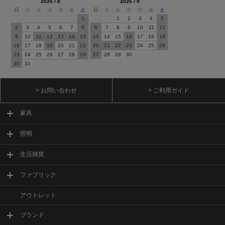
2026 / 8
2026 / 9
日
月
火
水
木
金
土
日
月
火
水
木
金
土
1
1
2
3
4
5
2
3
4
5
6
7
8
6
7
8
9
10
11
12
9
10
11
12
13
14
15
13
14
15
16
17
18
19
16
17
18
19
20
21
22
20
21
22
23
24
25
26
23
24
25
26
27
28
29
27
28
29
30
30
31
> お問い合わせ
> ご利用ガイド
家具
照明
生活雑貨
ファブリック
アウトレット
ブランド