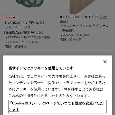
IXC ORIGINAL RUG CARO【受注
生産】
D12 RIGADINO【受注輸入】
イクスシー オリジナル ラグ カーロ
リガディーノ ラグ
（6色展開）
【受注輸入品／納期 6-8ヵ月】
￥255,200～
￥382,800
(通常価格
￥663,300～
￥1,415,700
在庫：受注生産
)
￥737,000～
￥1,573,000
在庫：受注輸入
当サイトではクッキーを使用しています
当社では、ウェブサイトでの体験を向上させ、お客様にあっ
たコンテンツや広告のご提供や、トラフィックを分析するた
めにクッキーを使用しています。OKを押すことでお客様は
084 ARAL【受注輸入】
084 ARAL【受注輸入】
これらの利用条件に同意したものとみなされます。
（ナチュラル）
（ブルー）
アラル ラグ
アラル ラグ
「Cookieポリシー」のページでいつでも設定を変更いただ
【受注輸入品／納期 6-8ヵ月】
【受注輸入品／納期 6-8ヵ月】
けます
￥1,267,200
(通常価格
￥1,267,200
(通常価格