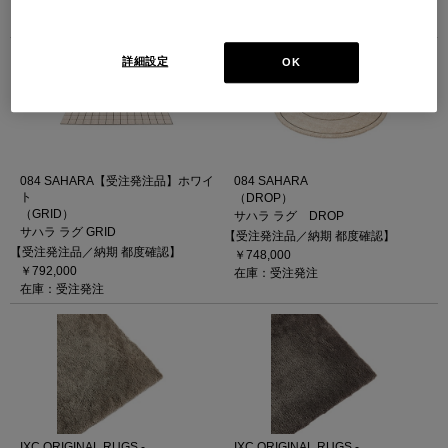
￥1,408,000)
￥1,408,000)
在庫：受注輸入
在庫：受注輸入
詳細設定
OK
084 SAHARA【受注発注品】ホワイ
084 SAHARA
ト
（DROP）
（GRID）
サハラ ラグ DROP
サハラ ラグ GRID
【受注発注品／納期 都度確認】
【受注発注品／納期 都度確認】
￥748,000
￥792,000
在庫：受注発注
在庫：受注発注
IXC ORIGINAL RUGS -
IXC ORIGINAL RUGS -