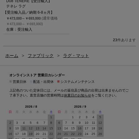
D08 TENERE【受注輸入】
テネレ ラグ
【受注輸入品／納期 6-8ヵ月】
(通常価格
￥473,000～
￥693,000
)
￥473,000～
￥693,000
在庫：受注輸入
23
件あります
ホーム
>
ファブリック
>
ラグ・マット
オンラインストア 営業日カレンダー
■
■
■
営業日休
配送・出荷休
システムメンテナンス
上記色のついた定休日には、メールの返信及び商品の出荷は出来ませんのでご
了承下さい。直営店舗の営業時間は
休業日のお知らせ
をご覧ください。
2026 / 8
2026 / 9
日
月
火
水
木
金
土
日
月
火
水
木
金
土
1
1
2
3
4
5
2
3
4
5
6
7
8
6
7
8
9
10
11
12
9
10
11
12
13
14
15
13
14
15
16
17
18
19
16
17
18
19
20
21
22
20
21
22
23
24
25
26