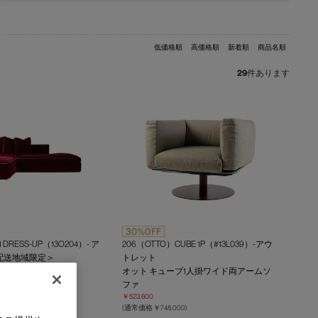
低価格順
高価格順
新着順
商品名順
29
件あります
+91 DRESS-UP（13O204）- ア
206（OTTO）CUBE 1P（#13L039）-アウ
配送地域限定＞
トレット
システムソファ
オット キューブ1人掛ワイド両アームソ
ファ
600)
￥523,600
(通常価格 ￥748,000)