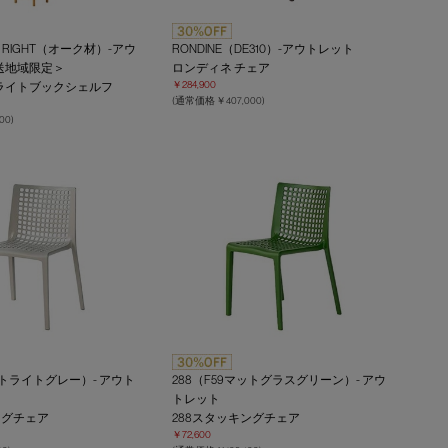
O RIGHT（オーク材）-アウ
RONDINE（DE310）-アウトレット
送地域限定＞
ロンディネ チェア
￥284,900
ライトブックシェルフ
(通常価格 ￥407,000)
00)
ットライトグレー）- アウト
288（F59マットグラスグリーン）- アウ
トレット
ングチェア
288スタッキングチェア
￥72,600