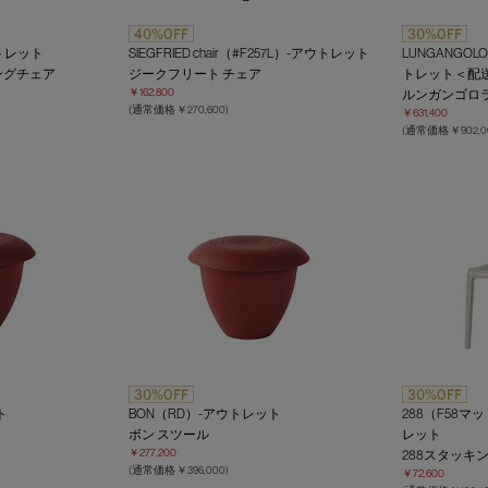
ウトレット
SIEGFRIED chair（#F257L）-アウトレット
LUNGANGOL
ングチェア
ジークフリート チェア
トレット＜配
￥162,800
ルンガンゴロ
(通常価格 ￥270,600)
￥631,400
(通常価格 ￥902,0
ト
BON（RD）-アウトレット
288（F58マ
ボン スツール
レット
￥277,200
288スタッキ
(通常価格 ￥396,000)
￥72,600