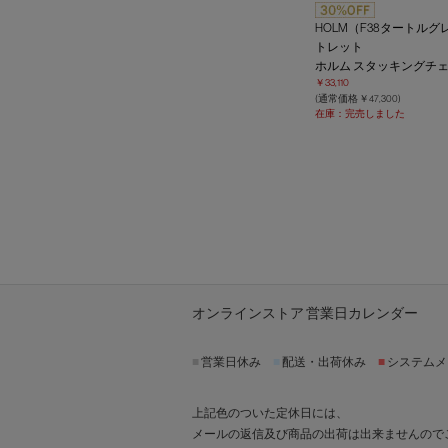
HOLM（F38タートルグ
トレット
ホルム スタッキングチ
￥33,110
(通常価格 ￥47,300)
在庫：完売しました
オンラインストア 営業日カレンダー
■
営業日休み
■
配送・出荷休み
■
システムメ
上記色のついた定休日には、
メールの返信及び商品の出荷は出来ませんので