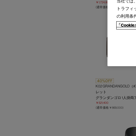
当社では
￥1,724,800
(通常価格 ￥2,464,000)
トラフィ
の利用条
「Cook
K02 GRANDANGOLO（
レット
グランダンゴロ 1人掛両
￥521,400
(通常価格 ￥869,000)