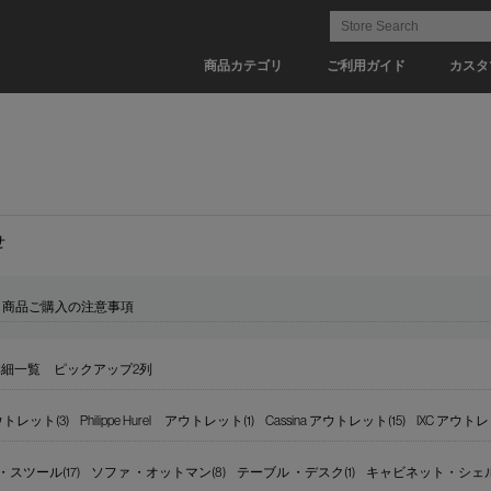
商品カテゴリ
ご利用ガイド
カスタ
せ
ト商品ご購入の注意事項
詳細一覧
ピックアップ2列
アウトレット(3)
Philippe Hurel アウトレット(1)
Cassina アウトレット(15)
IXC アウトレ
・スツール(17)
ソファ ・オットマン(8)
テーブル ・デスク(1)
キャビネット・シェルフ