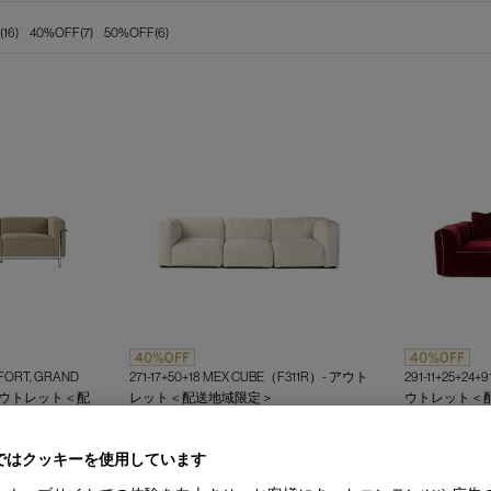
16)
40%OFF(7)
50%OFF(6)
FORT, GRAND
271-17+50+18 MEX CUBE（F311R）- アウト
291-11+25+24
P-アウトレット＜配
レット＜配送地域限定＞
ウトレット＜
メックスキューブ システムソファ
ドレスアップ
￥1,445,400
￥2,307,800
コンフォール グ
(通常価格 ￥2,409,000)
(通常価格 ￥3,845,
ではクッキーを使用しています
リエステルパッデ