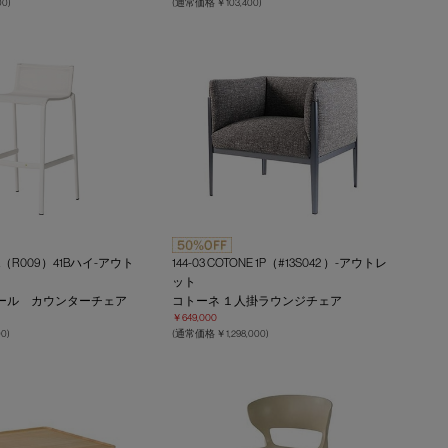
0)
(通常価格 ￥103,400)
OL（R009）41Bハイ-アウト
144-03 COTONE 1P（#13S042 ）-アウトレ
ット
ツール カウンターチェア
コトーネ １人掛ラウンジチェア
￥649,000
0)
(通常価格 ￥1,298,000)