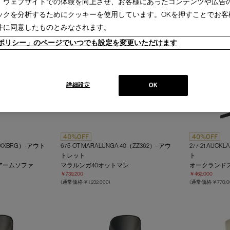
、ウェブサイトでの体験を向上させ、お客様にあったコンテンツや広告
ックを分析するためにクッキーを使用しています。OKを押すことでお客
件に同意したものとみなされます。
ieポリシー」のページでいつでも設定を変更いただけます
詳細設定
OK
#XXBRG）-アウト
675-OT MARALUNGA 40（ZZ362）- アウ
277-21 AUC
トレット
ト
アームソファ
マラルンガ40オットマン
オークランド
￥739,200
￥462,000
(通常価格 ￥1,232,000)
(通常価格 ￥770,0