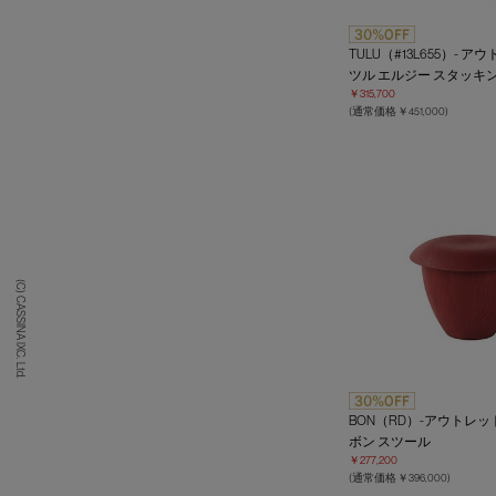
TULU（#13L655）- ア
ツル エルジー スタッキ
￥315,700
(通常価格 ￥451,000)
(C) CASSINA IXC. Ltd.
BON（RD）-アウトレッ
ボン スツール
￥277,200
(通常価格 ￥396,000)