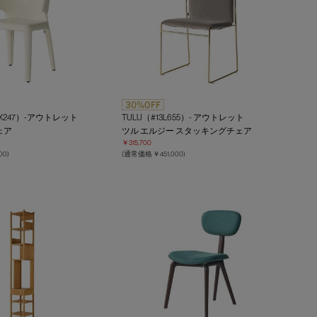
13X247）-アウトレット
TULU（#13L655）- アウトレット
ェア
ツル エルジー スタッキングチェア
￥315,700
00)
(通常価格 ￥451,000)