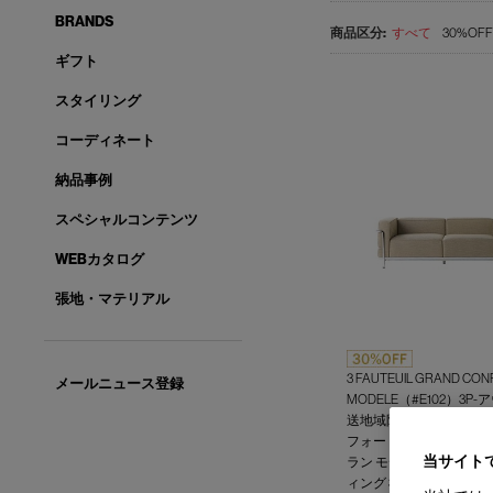
BRANDS
すべて
30%OFF(
ギフト
スタイリング
コーディネート
納品事例
スペシャルコンテンツ
WEBカタログ
張地・マテリアル
3 FAUTEUIL GRAND CON
メールニュース登録
MODELE（#E102）3
送地域限定＞
フォートゥイユ グラン 
当サイト
ラン モデル ソファ ポ
ィング 3人掛ソファ