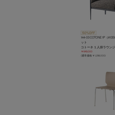
144-03 COTONE 1P（#1
ット
コトーネ １人掛ラウン
￥649,000
(通常価格 ￥1,298,000)