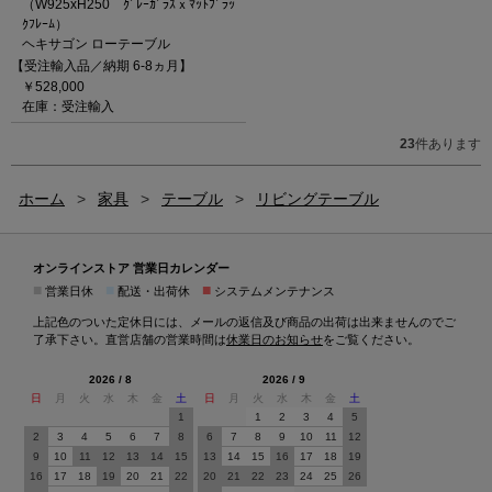
（W925xH250 ｸﾞﾚｰｶﾞﾗｽｘﾏｯﾄﾌﾞﾗｯ
ｸﾌﾚｰﾑ）
ヘキサゴン ローテーブル
【受注輸入品／納期 6-8ヵ月】
￥528,000
在庫：受注輸入
23
件あります
ホーム
>
家具
>
テーブル
>
リビングテーブル
オンラインストア 営業日カレンダー
■
■
■
営業日休
配送・出荷休
システムメンテナンス
上記色のついた定休日には、メールの返信及び商品の出荷は出来ませんのでご
了承下さい。直営店舗の営業時間は
休業日のお知らせ
をご覧ください。
2026 / 8
2026 / 9
日
月
火
水
木
金
土
日
月
火
水
木
金
土
1
1
2
3
4
5
2
3
4
5
6
7
8
6
7
8
9
10
11
12
9
10
11
12
13
14
15
13
14
15
16
17
18
19
16
17
18
19
20
21
22
20
21
22
23
24
25
26