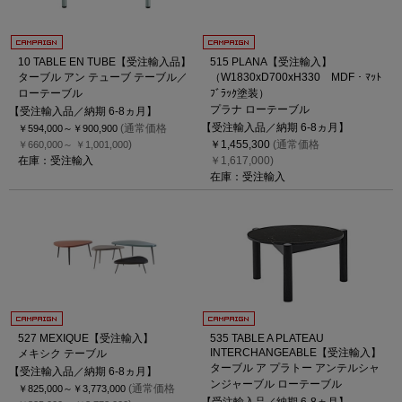
10 TABLE EN TUBE【受注輸入品】
515 PLANA【受注輸入】
ターブル アン テューブ テーブル／
（W1830xD700xH330 MDF・ﾏｯﾄ
ローテーブル
ﾌﾞﾗｯｸ塗装）
プラナ ローテーブル
【受注輸入品／納期 6-8ヵ月】
【受注輸入品／納期 6-8ヵ月】
(通常価格
￥594,000～
￥900,900
)
￥1,455,300
(通常価格
￥660,000～
￥1,001,000
在庫：受注輸入
￥1,617,000)
在庫：受注輸入
527 MEXIQUE【受注輸入】
535 TABLE A PLATEAU
INTERCHANGEABLE【受注輸入】
メキシク テーブル
ターブル ア プラトー アンテルシャ
【受注輸入品／納期 6-8ヵ月】
ンジャーブル ローテーブル
(通常価格
￥825,000～
￥3,773,000