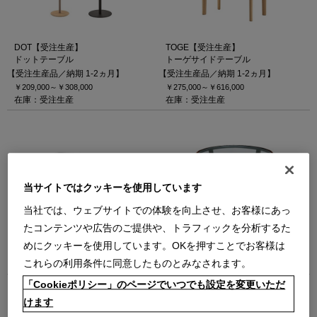
DOT【受注生産】
TOGE【受注生産】
ドットテーブル
トーゲサイドテーブル
【受注生産品／納期 1-2ヵ月】
【受注生産品／納期 1-2ヵ月】
￥209,000～
￥308,000
￥275,000～
￥616,000
在庫：受注生産
在庫：受注生産
当サイトではクッキーを使用しています
当社では、ウェブサイトでの体験を向上させ、お客様にあっ
TOGE【受注生産】
LAGO 【受注生産】
トーゲローテーブル
ラーゴ センターテーブル
たコンテンツや広告のご提供や、トラフィックを分析するた
【受注生産品／納期 1-2ヵ月】
【受注生産】2025.10月発売の新仕様
めにクッキーを使用しています。OKを押すことでお客様は
￥275,000
￥781,000～
￥1,133,000
これらの利用条件に同意したものとみなされます。
在庫：受注生産
在庫：受注生産
「Cookieポリシー」のページでいつでも設定を変更いただ
けます