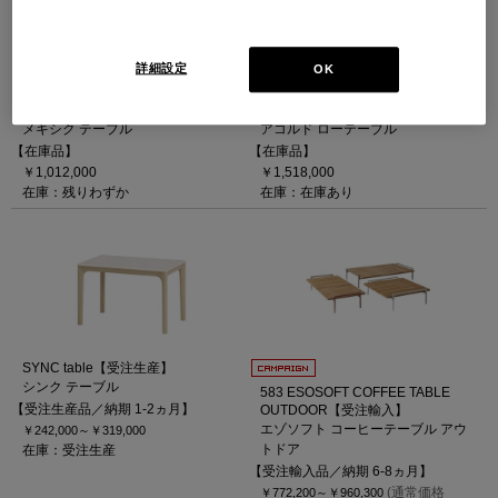
詳細設定
OK
527 MEXIQUE 【在庫品】
520 ACCORDO 【在庫品】（グロ
（W1180）AW材マットBK脚
ッシー塗装・グレージュ）
メキシク テーブル
アコルド ローテーブル
【在庫品】
【在庫品】
￥1,012,000
￥1,518,000
在庫：残りわずか
在庫：在庫あり
SYNC table【受注生産】
シンク テーブル
583 ESOSOFT COFFEE TABLE
【受注生産品／納期 1-2ヵ月】
OUTDOOR【受注輸入】
エゾソフト コーヒーテーブル アウ
￥242,000～
￥319,000
トドア
在庫：受注生産
【受注輸入品／納期 6-8ヵ月】
(通常価格
￥772,200～
￥960,300