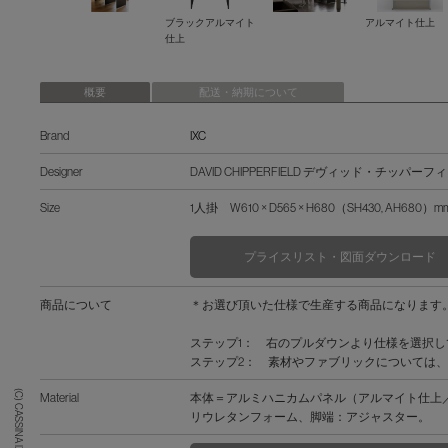
ブラックアルマイト
アルマイト仕上
仕上
概要
配送・納期について
Brand
IXC
Designer
DAVID CHIPPERFIELD デヴィッド・チッパー
Size
1人掛 W610 × D565 × H680（SH430, AH680）m
プライスリスト・図面ダウンロード
商品について
＊お選び頂いた仕様で生産する商品になります
ステップ1： 右のプルダウンより仕様を選択
ステップ2： 素材やファブリックについては、「F
(C) CASSINA IXC. Ltd.
Material
本体＝アルミハニカムパネル（アルマイト仕上
リウレタンフォーム、脚端：アジャスター。