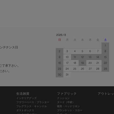
2026 / 8
日
月
火
水
木
金
土
1
ンテナンス日
2
3
4
5
6
7
8
9
10
11
12
13
14
15
16
17
18
19
20
21
22
ご了承下さい。
23
24
25
26
27
28
29
ださい。
30
31
生活雑貨
ファブリック
アウトレ
インテリアグッズ
クッション
フラワーベース・プランター
ヌード（中材）
フレグランス・キャンドル
寝具・ベッドリネン
ダストボックス
ブランケット・スロー