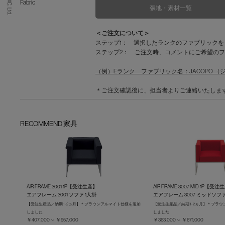
Fabric
張地・素材一覧
＜ご注文について＞
ステップ1： 選択したランクのファブリック
ステップ2： ご注文時、コメントにご希望のフ
（例）Eランク ファブリック名：JACOPO （ジャコ
＊ご注文確認後に、担当者よりご連絡いたしま
RECOMMEND 家具
AIR FRAME 3001 1P【受注生産】
AIR FRAME 3007 MID 1P【受
エアフレーム 3001 ソファ 1人掛
エアフレーム 3007 ミッドソファ
【受注生産品／納期 1-2ヵ月】＊ブラウンアルマイト仕様を追加
【受注生産品／納期 1-2ヵ月】＊ブラ
しました
しました
￥407,000～ ￥957,000
￥363,000～ ￥671,000