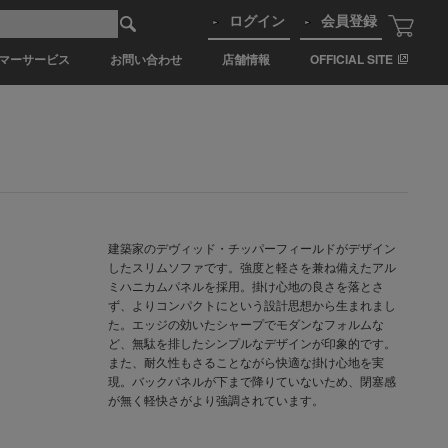
ログイン
会員登録
マーサービス
お問い合わせ
店舗情報
OFFICIAL SITE
建築家のデヴィッド・チッパーフィールドがデザイン
したスリムソファです。強度と軽さを兼ね備えたアル
ミハニカムパネルを採用。掛け心地の良さを落とさ
ず、よりコンパクトにという設計思想から生まれまし
た。エッジの効いたシャープでモダンなフォルムな
ど、無駄を排したシンプルなデザインが印象的です。
また、耐久性もさることながら快適な掛け心地を実
現。バックパネルが下まで降りていないため、閉塞感
が無く軽快さがより強調されています。