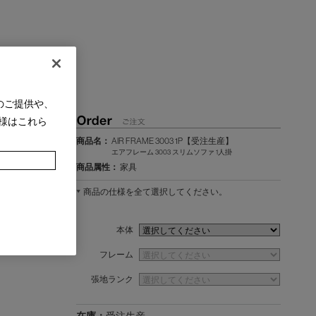
のご提供や、
様はこれら
商品名：
AIR FRAME 3003 1P【受注生産】
エアフレーム 3003 スリムソファ 1人掛
商品属性：
家具
商品の仕様を全て選択してください。
本体
フレーム
張地ランク