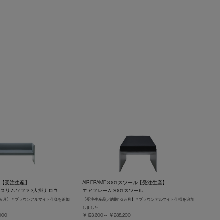
3 3P【受注生産】
AIR FRAME 3001 スツール【受注生産】
3 スリムソファ 3人掛ナロウ
エアフレーム 3001 スツール
-2ヵ月】＊ブラウンアルマイト仕様を追加
【受注生産品／納期 1-2ヵ月】＊ブラウンアルマイト仕様を追加
しました
000
￥193,600～ ￥288,200