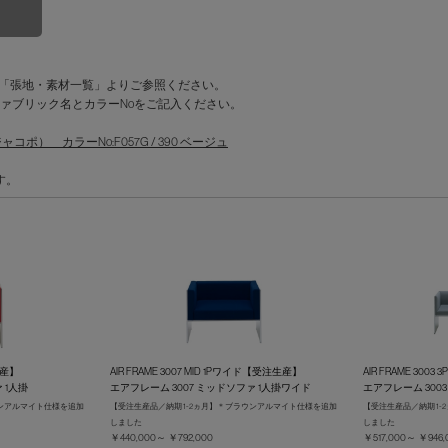
を「張地・素材一覧」よりご参照ください。
ァブリック名とカラーNoをご記入ください。
ポ） カラーNo:F057G / 390 ベージュ
す。
注生産】
AIR FRAME 3007 MID 1Pワイド【受注生産】
AIR FRAME 300
 1人掛
エアフレーム 3007 ミッドソファ 1人掛ワイド
エアフレーム 300
ウンアルマイト仕様を追加
【受注生産品／納期 1-2ヵ月】＊ブラウンアルマイト仕様を追加
【受注生産品／納期 1
しました
しました
￥440,000～ ￥792,000
￥517,000～ ￥946,