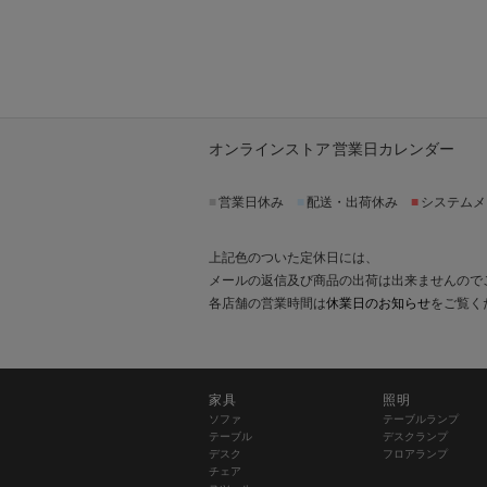
オンラインストア 営業日カレンダー
■
営業日休み
■
配送・出荷休み
■
システムメ
上記色のついた定休日には、
メールの返信及び商品の出荷は出来ませんので
各店舗の営業時間は
休業日のお知らせ
をご覧く
家具
照明
ソファ
テーブルランプ
テーブル
デスクランプ
デスク
フロアランプ
チェア