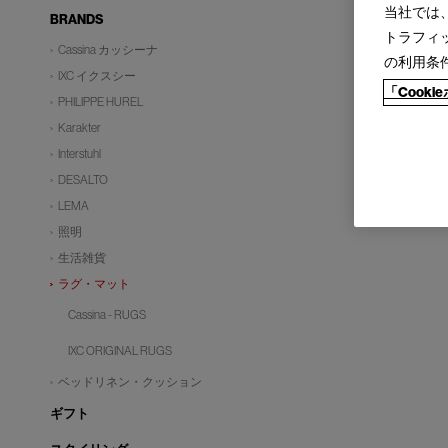
当社では
BRANDS
トラフィ
Cassina カッシーナ
の利用条
IXC イクスシー
「Cook
PHILIPPE HUREL
Karakter
Interstuhl
DESALTO
LEMA
照明
生活雑貨
ラグ・マット
Cassina - RUGS
IXC ORIGINAL RUGS
ベッドリネン・クッション
ギフト