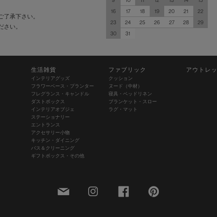
9
10
11
12
13
14
15
16
17
18
19
20
21
22
ご了承下さい。
23
24
25
26
27
28
29
ださい。
30
31
生活雑貨
ファブリック
アウトレ
インテリアグッズ
クッション
フラワーベース・プランター
ヌード（中材）
フレグランス・キャンドル
寝具・ベッドリネン
ダストボックス
ブランケット・スロー
インテリアオブジェ
ラグ・マット
ステーショナリー
エントランス
アクセサリー小物
キッチン・ダイニング
バス＆クリーニング
ギフトボックス・その他