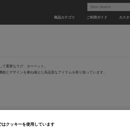
商品カテゴリ
ご利用ガイド
カスタ
して重要なラグ、カーペット。
機能とデザインを兼ね備えた高品質なアイテムを取り扱っています。
sina RUGS
IXC ORIGINAL RUGS
ではクッキーを使用しています