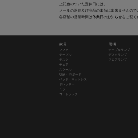
上記色のついた定休日には、
メールの返信及び商品の出荷は出来ませんので
各店舗の営業時間は
休業日のお知らせ
をご覧く
家具
照明
ソファ
テーブルランプ
テーブル
デスクランプ
デスク
フロアランプ
チェア
スツール
収納・TVボード
ベッド・マットレス
ドレッサー
ミラー
コートラック