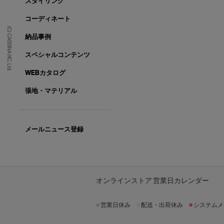
スタイリング
コーディネート
(C) CASSINA IXC. Ltd.
納品事例
スペシャルコンテンツ
WEBカタログ
張地・マテリアル
メールニュース登録
オンラインストア 営業日カレンダー
■
営業日休み
■
配送・出荷休み
■
システムメ