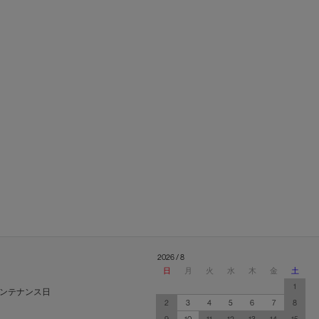
2026 / 8
日
月
火
水
木
金
土
1
ンテナンス日
2
3
4
5
6
7
8