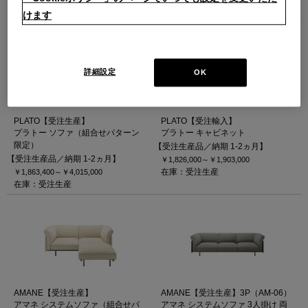
1
2
3
4
5
次
最後
けます
詳細設定
OK
PLATO【受注生産】
PLATO【受注輸入】
プラトー ソファ（組合せパターン
プラトー キャビネット
限定）
【受注生産品／納期 1-2ヵ月】
【受注生産品／納期 1-2ヵ月】
￥1,826,000～
￥1,903,000
在庫：受注生産
￥1,863,400～
￥4,015,000
在庫：受注生産
AMANE【受注生産】
AMANE【受注生産】3P（AM-06）
アマネ システムソファ（組合せパ
アマネ システムソファ 3人掛け 両