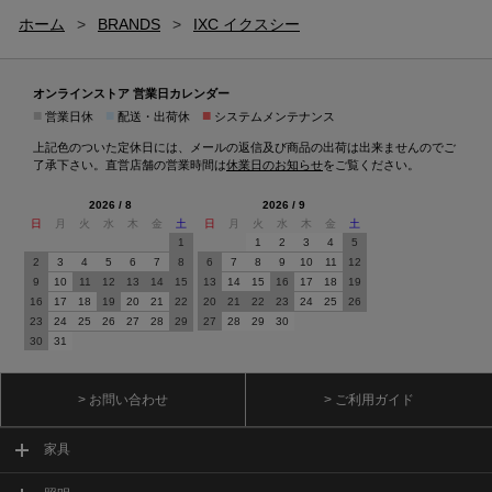
ホーム
>
BRANDS
>
IXC イクスシー
オンラインストア 営業日カレンダー
■
■
■
営業日休
配送・出荷休
システムメンテナンス
上記色のついた定休日には、メールの返信及び商品の出荷は出来ませんのでご
了承下さい。直営店舗の営業時間は
休業日のお知らせ
をご覧ください。
2026 / 8
2026 / 9
日
月
火
水
木
金
土
日
月
火
水
木
金
土
1
1
2
3
4
5
2
3
4
5
6
7
8
6
7
8
9
10
11
12
9
10
11
12
13
14
15
13
14
15
16
17
18
19
16
17
18
19
20
21
22
20
21
22
23
24
25
26
23
24
25
26
27
28
29
27
28
29
30
30
31
> お問い合わせ
> ご利用ガイド
家具