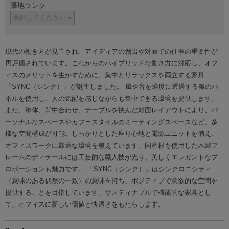
張地ランク
現代の働き方が見直され、アイディアの創出や対面での仕事の重要性が
再評価されています。これからのハイブリッドな働き方に対応し、オフ
ィスのメリットを生かすために、集中とリラックスを両立する家具
「SYNC（シンク）」が誕生しました。 風や音を適度に透過する籐のパ
ネルを使用し、人の気配を感じながらも集中できる環境を提供します。
また、単体、背中合わせ、テーブルを挟んだ対面レイアウトにより、パ
ーソナルなスペースやカフェスタイルのミーティングスペースなど、多
様な空間構成が可能。しっかりとした座り心地と電源ユニットを備え、
オフィスワークに最適な環境を整えています。国産材も使用した木製フ
レームのディテールには工芸的な職人技が光り、美しくエレガントなプ
ロポーションも魅力です。 「SYNC（シンク）」はシンクロニシティ
（意味のある偶然の一致）の意味を持ち、ポジティブで意欲的な空間を
提供することを目指しています。サスティナブルで機能的な家具とし
て、オフィスに新しい価値と快適さをもたらします。