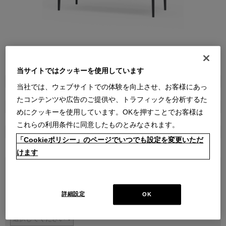
●
●
●
●
●
●
●
当サイトではクッキーを使用しています
商品属性
当社では、ウェブサイトでの体験を向上させ、お客様にあっ
家具
たコンテンツや広告のご提供や、トラフィックを分析するた
販売価格
めにクッキーを使用しています。OKを押すことでお客様は
￥682,000～ ￥1,199,000
これらの利用条件に同意したものとみなされます。
在庫
「Cookieポリシー」のページでいつでも設定を変更いただ
受注生産
けます
本体
詳細設定
OK
パネル・脚部