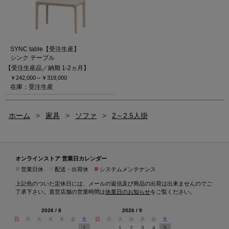
SYNC table【受注生産】
シンク テーブル
【受注生産品／納期 1-2ヵ月】
￥242,000～
￥319,000
在庫：受注生産
ホーム
>
家具
>
ソファ
>
2～2.5人掛
オンラインストア 営業日カレンダー
■
■
■
営業日休
配送・出荷休
システムメンテナンス
上記色のついた定休日には、メールの返信及び商品の出荷は出来ませんのでご
了承下さい。直営店舗の営業時間は
休業日のお知らせ
をご覧ください。
2026 / 8
2026 / 9
日
月
火
水
木
金
土
日
月
火
水
木
金
土
1
1
2
3
4
5