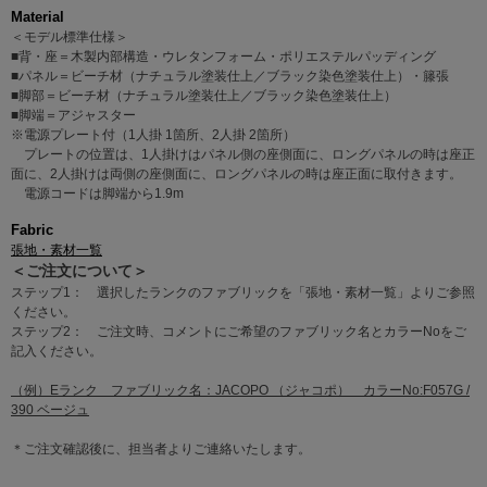
Material
＜モデル標準仕様＞
■背・座＝木製内部構造・ウレタンフォーム・ポリエステルパッディング
■パネル＝ビーチ材（ナチュラル塗装仕上／ブラック染色塗装仕上）・籐張
■脚部＝ビーチ材（ナチュラル塗装仕上／ブラック染色塗装仕上）
■脚端＝アジャスター
※電源プレート付（1人掛 1箇所、2人掛 2箇所）
プレートの位置は、1人掛けはパネル側の座側面に、ロングパネルの時は座正
面に、2人掛けは両側の座側面に、ロングパネルの時は座正面に取付きます。
電源コードは脚端から1.9m
Fabric
張地・素材一覧
＜ご注文について＞
ステップ1： 選択したランクのファブリックを「張地・素材一覧」よりご参照
ください。
ステップ2： ご注文時、コメントにご希望のファブリック名とカラーNoをご
記入ください。
（例）Eランク ファブリック名：JACOPO （ジャコポ） カラーNo:F057G /
390 ベージュ
＊ご注文確認後に、担当者よりご連絡いたします。