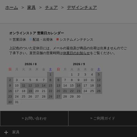
ホーム
>
家具
>
チェア
>
デザインチェア
オンラインストア 営業日カレンダー
■
■
■
営業日休
配送・出荷休
システムメンテナンス
上記色のついた定休日には、メールの返信及び商品の出荷は出来ませんのでご
了承下さい。直営店舗の営業時間は
休業日のお知らせ
をご覧ください。
2026 / 8
2026 / 9
日
月
火
水
木
金
土
日
月
火
水
木
金
土
1
1
2
3
4
5
2
3
4
5
6
7
8
6
7
8
9
10
11
12
9
10
11
12
13
14
15
13
14
15
16
17
18
19
16
17
18
19
20
21
22
20
21
22
23
24
25
26
23
24
25
26
27
28
29
27
28
29
30
30
31
> お問い合わせ
> ご利用ガイド
家具