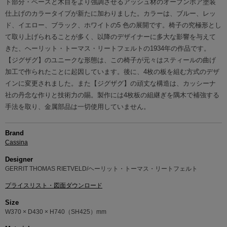
ト部分・ベースと木目をより強調させるアッシュ材のオープンポア塗装
仕上げのカラータイプが新たに加わりました。カラーは、ブルー、レッ
ド、イエロー、ブラック、ホワイトの5 色の展開です。椅子の究極形とし
て取り上げられることが多く、以降のデザイナーに多大な影響を与えて
きた、ヘーリット・トーマス・リートフェルトの1934年の作品です。
【ジグザグ】のユニークな形態は、この椅子が元々はスティールの曲げ
加工で作られたことに起因しています。後に、4枚の板を組む方式のデザ
インに変更されました。また【ジグザグ】の頑丈な構造は、カッシーナ
社の丹念な作りと技術力の賜。製作には4枚板の組継ぎを隅木で補強する
手法を取り、金属部品は一切使用していません。
Brand
Cassina
Designer
GERRIT THOMAS RIETVELD/ヘーリット・トーマス・リートフェルト
プライスリスト・図面ダウンロード
Size
W370 × D430 × H740（SH425）mm