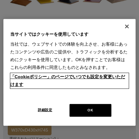
当サイトではクッキーを使用しています
●
●
●
●
●
●
●
●
●
●
●
●
当社では、ウェブサイトでの体験を向上させ、お客様にあっ
商品属性
たコンテンツや広告のご提供や、トラフィックを分析するた
家具
めにクッキーを使用しています。OKを押すことでお客様は
品番
これらの利用条件に同意したものとみなされます。
1CAG0810000030000000
「Cookieポリシー」のページでいつでも設定を変更いただ
販売価格
けます
￥524,700
(通常価格 ￥583,000)
在庫
受注輸入
詳細設定
OK
バリエーション1を選択してください
W370xD430xH745
選択されたバリエーション1：