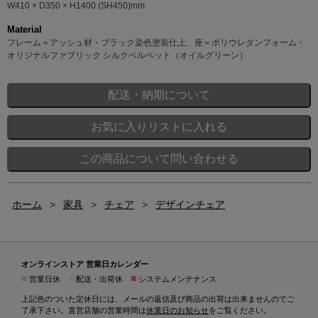
W410 × D350 × H1400 (SH450)mm
Material
フレーム＝アッシュ材・ブラック染色塗装仕上、座＝ポリウレタンフォーム・
オリジナルファブリック シルクベルベット（オイルグリーン）
ホーム
>
家具
>
チェア
>
デザインチェア
オンラインストア 営業日カレンダー
■
■
■
営業日休
配送・出荷休
システムメンテナンス
上記色のついた定休日には、メールの返信及び商品の出荷は出来ませんのでご
了承下さい。直営店舗の営業時間は
休業日のお知らせ
をご覧ください。