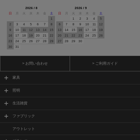
2026 / 8
2026 / 9
日
月
火
水
木
金
土
日
月
火
水
木
金
土
1
1
2
3
4
5
2
3
4
5
6
7
8
6
7
8
9
10
11
12
9
10
11
12
13
14
15
13
14
15
16
17
18
19
16
17
18
19
20
21
22
20
21
22
23
24
25
26
23
24
25
26
27
28
29
27
28
29
30
30
31
> お問い合わせ
> ご利用ガイド
家具
照明
生活雑貨
ファブリック
アウトレット