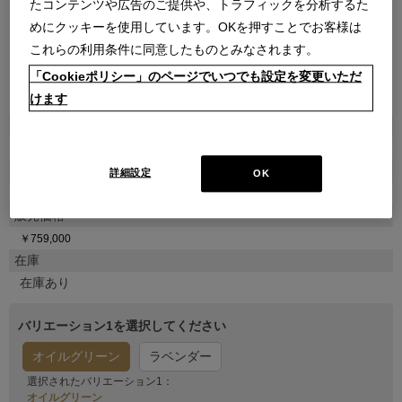
たコンテンツや広告のご提供や、トラフィックを分析するた
めにクッキーを使用しています。OKを押すことでお客様は
これらの利用条件に同意したものとみなされます。
「Cookieポリシー」のページでいつでも設定を変更いただ
●
●
けます
商品属性
家具
品番
詳細設定
OK
1CAG0840000080000000
販売価格
￥759,000
在庫
在庫あり
バリエーション1を選択してください
オイルグリーン
ラベンダー
選択されたバリエーション1：
オイルグリーン