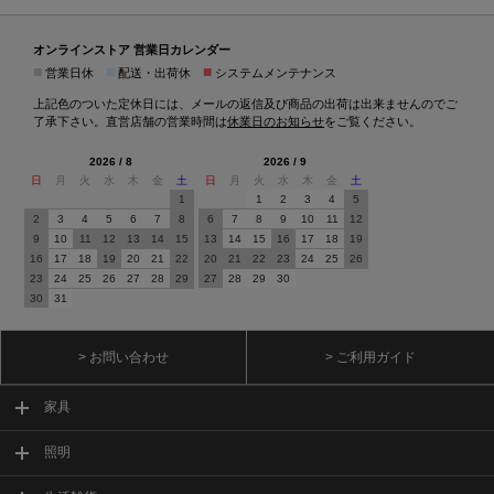
オンラインストア 営業日カレンダー
■
■
■
営業日休
配送・出荷休
システムメンテナンス
上記色のついた定休日には、メールの返信及び商品の出荷は出来ませんのでご
了承下さい。直営店舗の営業時間は
休業日のお知らせ
をご覧ください。
2026 / 8
2026 / 9
日
月
火
水
木
金
土
日
月
火
水
木
金
土
1
1
2
3
4
5
2
3
4
5
6
7
8
6
7
8
9
10
11
12
9
10
11
12
13
14
15
13
14
15
16
17
18
19
16
17
18
19
20
21
22
20
21
22
23
24
25
26
23
24
25
26
27
28
29
27
28
29
30
30
31
> お問い合わせ
> ご利用ガイド
家具
照明