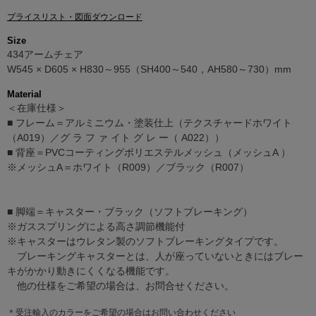
プライスリスト・図面ダウンロード
Size
434アームチェア
W545 × D605 × H830～955（SH400～540，AH580～730）mm
Material
＜在庫仕様＞
■ フレーム＝アルミニウム・塗装仕上（テクスチャードホワイト
（A019）／グ ラ フ ァ イト グ レ ー（ A022））
■ 背座＝PVCコーティングポリエステルメッシュ（メッシュA ）
※メッシュA＝ホワイト（R009）／ブラック（R007）
■ 脚端＝キャスター・ブラック（ソフトブレーキング）
※ガススプリングによる高さ調節機能付
※キャスターはウレタン製のソフトブレーキングタイプです。
ブレーキングキャスターとは、人が座っていないときにはブレー
キがかかり動きにくくなる機能です。
他の仕様をご希望の場合は、お問合せください。
＊受注輸入のカラーをご希望の場合はお問い合わせください