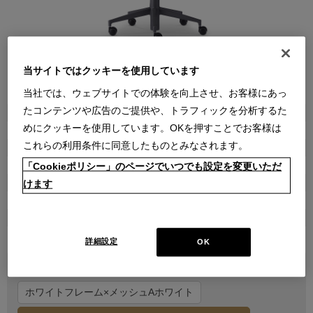
当サイトではクッキーを使用しています
●
●
●
●
●
●
●
●
当社では、ウェブサイトでの体験を向上させ、お客様にあっ
たコンテンツや広告のご提供や、トラフィックを分析するた
商品属性
めにクッキーを使用しています。OKを押すことでお客様は
家具
これらの利用条件に同意したものとみなされます。
品番
1ALG015000039035R007
「Cookieポリシー」のページでいつでも設定を変更いただ
販売価格
けます
￥224,400
在庫
在庫あり
詳細設定
OK
バリエーション1を選択してください
ホワイトフレーム×メッシュAホワイト