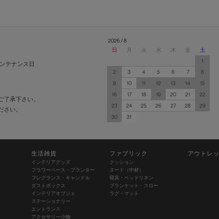
2026 / 8
日
月
火
水
木
金
土
1
ンテナンス日
2
3
4
5
6
7
8
9
10
11
12
13
14
15
16
17
18
19
20
21
22
ご了承下さい。
23
24
25
26
27
28
29
ださい。
30
31
生活雑貨
ファブリック
アウトレ
インテリアグッズ
クッション
フラワーベース・プランター
ヌード（中材）
フレグランス・キャンドル
寝具・ベッドリネン
ダストボックス
ブランケット・スロー
インテリアオブジェ
ラグ・マット
ステーショナリー
エントランス
アクセサリー小物