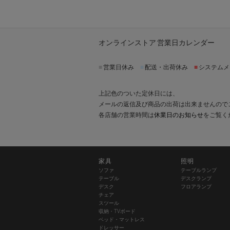
オンラインストア 営業日カレンダー
■
営業日休み
■
配送・出荷休み
■
システムメ
上記色のついた定休日には、
メールの返信及び商品の出荷は出来ませんので
各店舗の営業時間は
休業日のお知らせ
をご覧く
家具
照明
ソファ
テーブルランプ
テーブル
デスクランプ
デスク
フロアランプ
チェア
スツール
収納・TVボード
ベッド・マットレス
ドレッサー