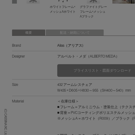
ホワイトフレーム×
グラファイトグレー
メッシュAホワイト
フレーム×メッシュ
Aブラック
概要
配送・納期について
Brand
Alias（アリアス)
Designer
アルベルト・メダ（ALBERTO MEDA）
プライスリスト・図面ダウンロード
Size
432 アームレスチェア
W435 × D605 × H830～955（SH400～540）mm
Material
＜在庫仕様＞
■ フレーム＝アルミニウム・塗装仕上（テクスチャード
(C) CASSINA IXC. Ltd.
■ 背座＝PVCコーティングポリエステルメッシュ
※メッシュA＝ホワイト（R009）／ブラック（R