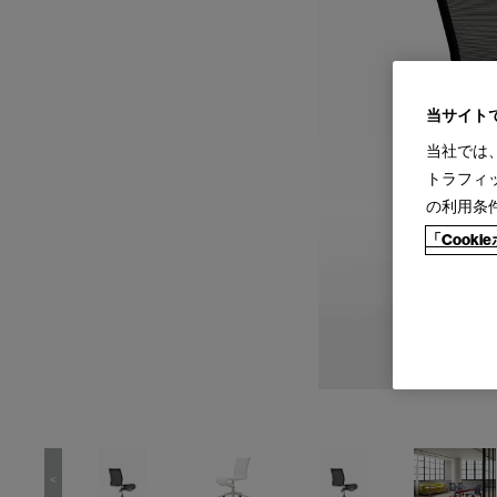
当サイト
当社では
トラフィ
の利用条
「Cook
<