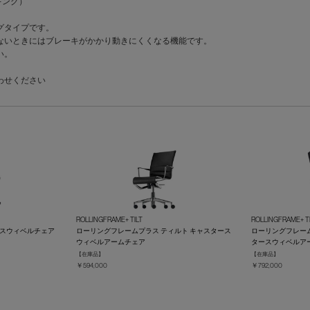
キング）
グタイプです。
いときにはブレーキがかかり動きにくくなる機能です。
い。
わせください
ROLLINGFRAME+ TILT
ROLLINGFRAME+ T
ースウィベルチェア
ローリングフレームプラス ティルト キャスタース
ローリングフレーム
ウィベルアームチェア
タースウィベルア
【在庫品】
【在庫品】
￥594,000
￥792,000