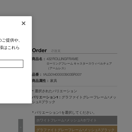
のご提供や、
様はこれら
商品名：
432 ROLLINGFRAME
ローリングフレーム キャスタースウィベルチェア
（アームレス）
品番：
1ALG014000039035R007
商品属性：
家具
選択されたバリエーション
バリエーション1：
グラファイトグレーフレーム×メッ
シュAブラック
バリエーション1 を選択してください。
ホワイトフレーム×メッシュAホワイト
>
グラファイトグレーフレーム×メッシュAブラック