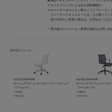
■ 脚端＝キャスター・ブラック（ソフトブレー
※ガススプリングによる高さ調節機能付
※キャスターはウレタン製のソフトブレーキン
ブレーキングキャスターとは、人が座っていな
他の仕様をご希望の場合は、お問合せくださ
＊受注輸入のカラーをご希望の場合はお問い合
SERIES
シリーズ
432 ROLLINGFRAME
434 ROLLINGFRAME
ローリングフレーム キャスタースウィベルチェア
ローリングフレーム キャスタ
（アームレス）
（アームチェア）
【在庫品】
【在庫品】
￥198,000
￥224,400