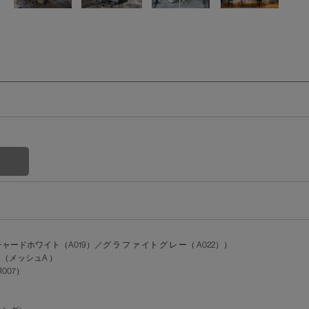
ホワイト（A019）／グ ラ フ ァ イト グ レ ー（ A022））
（メッシュA ）
007）