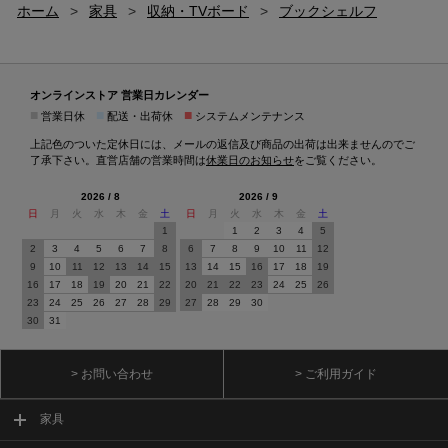
ホーム
>
家具
>
収納・TVボード
>
ブックシェルフ
オンラインストア 営業日カレンダー
■
■
■
営業日休
配送・出荷休
システムメンテナンス
上記色のついた定休日には、メールの返信及び商品の出荷は出来ませんのでご
了承下さい。直営店舗の営業時間は
休業日のお知らせ
をご覧ください。
2026 / 8
2026 / 9
日
月
火
水
木
金
土
日
月
火
水
木
金
土
1
1
2
3
4
5
2
3
4
5
6
7
8
6
7
8
9
10
11
12
9
10
11
12
13
14
15
13
14
15
16
17
18
19
16
17
18
19
20
21
22
20
21
22
23
24
25
26
23
24
25
26
27
28
29
27
28
29
30
30
31
> お問い合わせ
> ご利用ガイド
家具