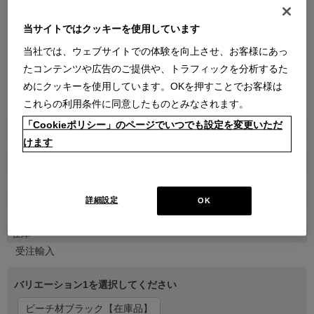
当サイトではクッキーを使用しています
当社では、ウェブサイトでの体験を向上させ、お客様にあっ
たコンテンツや広告のご提供や、トラフィックを分析するた
めにクッキーを使用しています。OKを押すことでお客様は
●
●
●
●
●
●
これらの利用条件に同意したものとみなされます。
「Cookieポリシー」のページでいつでも設定を変更いただ
商品属性
けます
家具
品番
1CAG0440000660000000
販売価格
詳細設定
OK
￥1,039,500
(通常価格 ￥1,155,000)
在庫
受注輸入
バリエーション1を選択してください
ビーチ材ブラック【在庫品】