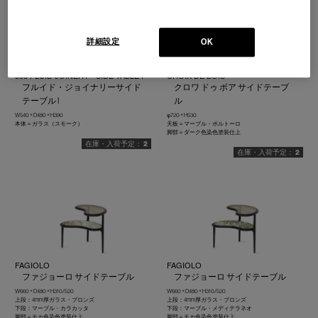
詳細設定
OK
508 FLUID JOINERY - SIDE TABLE I
CROIX DE BOIS
フルイド・ジョイナリーサイド
クロワ ドゥ ボア サイドテーブ
テーブル I
ル
W540 × D480 × H390
φ720 × H530
本体＝ガラス（スモーク）
天板＝マーブル・ポルトーロ
脚部＝ダーク色染色塗装仕上
2
2
FAGIOLO
FAGIOLO
ファジョーロ サイドテーブル
ファジョーロ サイドテーブル
W660 × D480 × H310/520
W660 × D480 × H310/520
上段：4mm厚ガラス・ブロンズ
上段：4mm厚ガラス・ブロンズ
下段：マーブル・カラカッタ
下段：マーブル・メディテラネオ
脚部＝モカ色染色塗装仕上
脚部＝モカ色染色塗装仕上