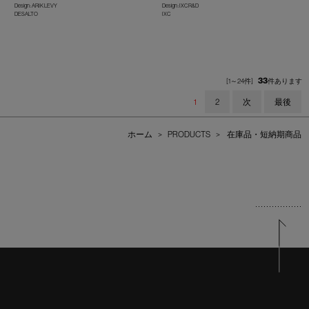
Design : ARIK LEVY
Design : IXC R&D
DESALTO
IXC
33
[1～24件]
件あります
1
2
次
最後
ホーム
>
PRODUCTS
>
在庫品・短納期商品