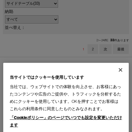
並べ替え：
33
[1～24件]
件あります
1
2
次
最後
当サイトではクッキーを使用しています
当社では、ウェブサイトでの体験を向上させ、お客様にあっ
194 9（NOVE）
381 TOREI
たコンテンツや広告のご提供や、トラフィックを分析するた
ノーヴェ サイドテーブル
トレイ ローテーブル
めにクッキーを使用しています。OKを押すことでお客様は
φ400× H490
φ390 × H510
天板・ベース＝マーブル（レッドラヴァント）
形状＝円柱ラウンドテーブル
これらの利用条件に同意したものとみなされます。
本体＝ポーセリン（パウダーブルー）
2
4
「Cookieポリシー」のページでいつでも設定を変更いただけ
ます