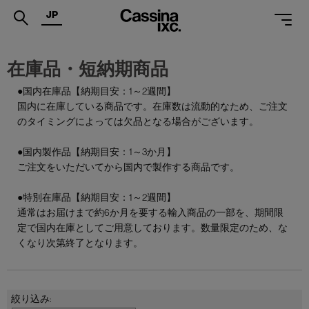
JP
.
在庫品・短納期商品
PRODUCTS
●国内在庫品【納期目安：1～2週間】
国内に在庫している商品です。在庫数は流動的なため、ご注文
SERVICES
のタイミングによっては欠品となる場合がございます。
PROJECTS
●国内製作品【納期目安：1～3か月】
MAGAZINE
ご注文をいただいてから国内で製作する商品です。
SUPPORT
●特別在庫品【納期目安：1～2週間】
通常はお届けまで約6か月を要する輸入商品の一部を、期間限
SHOPS
定で国内在庫としてご用意しております。数量限定のため、な
くなり次第終了となります。
CATALOGUES
PROFESSIONAL
ONLINE STORE
お問合せ