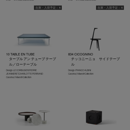
1
1
10 TABLE EN TUBE
834 CICOGNINO
ターブル アン テューブ テーブ
チッコニーニョ サイドテーブ
ル／ローテーブル
ル
Design : LE CORBUSIER,PIERRE
Design : FRANCO ALBINI
JEANNERET,CHARLOTTE PERRIAND
Cassina | I Maestri Collection
Cassina | I Maestri Collection