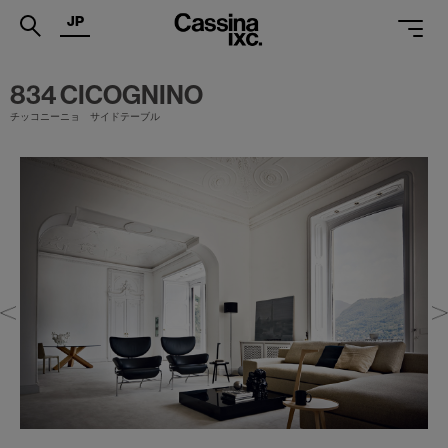
JP
.
834 CICOGNINO
チッコニーニョ サイドテーブル
PRODUCTS
SERVICES
PROJECTS
MAGAZINE
SUPPORT
SHOPS
CATALOGUES
PROFESSIONAL
ONLINE STORE
お問合せ