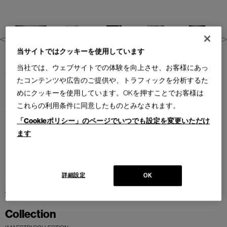
当サイトではクッキーを使用しています
「チッコニーニョ」はイタリア語で「コウノトリ」を意味します。突き
当社では、ウェブサイトでの体験を向上させ、お客様にあっ
抜けた長いシャフトがコウノトリの優雅な首、ハンドル部分がくちばし
たコンテンツや広告のご提供や、トラフィックを分析するた
を連想させる形状になっています。天板裏で、中心から脚に向かって3方
めにクッキーを使用しています。OKを押すことでお客様は
向に伸びるシンプルな形状のパーツは、天板を支えると同時に全体を結
これらの利用条件に同意したものとみなされます。
束させる役割をもっています。ミニマルなデザインでありながら、ユニ
ークな表情を持つ、フランコ・アルビニの遊び心溢れるサイドテーブル
「Cookieポリシー」のページでいつでも設定を変更いただけ
です。
ます
詳細設定
Brand
OK
Cassina
Collection