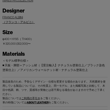
I MAESTRI COLLECTION
Designer
FRANCO ALBINI
（フランコ・アルビニ）
Size
φ400 × H795（ TH400）
￥320,000 (352,000)〜
Materials
＜モデル標準仕様＞
■ 天板・脚部＝アッシュ材（【受注輸入】ナチュラル塗装仕上／ブラック染色
塗装仕上）／アメリカンウォールナット材・ナチュラル塗装仕上
製品改良のため、予告なくデザイン・仕様を変更する場合があります。 天然素材を使
用している製品については、その性質上、同一モデル、また掲載写真と比較して、木
目や色調、柄、ツヤ、質感等が実物とは若干異なる場合がありますので予めご了承く
ださい。
製品については
ご利用の手引き
をご覧ください。
革の特徴については
ABOUT LEATHER
をご覧ください。