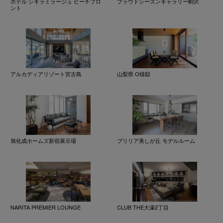
ホテル シギラミラージュ ビーチフロ
プラウドシーズンギャラリー駒沢
ント
アルカディアリゾート宮古島
山梨県 O様邸
旭化成ホームズ新宿展示場
ブリリア美しが丘 モデルルーム
NARITA PREMIER LOUNGE
CLUB THE大濠2丁目