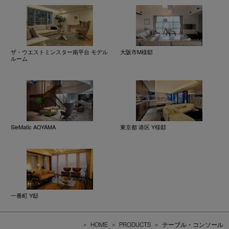
ザ・ウエストミンスター南平台 モデル
大阪市M様邸
ルーム
SieMatic AOYAMA
東京都 港区 Y様邸
一番町 Y邸
>
HOME
>
PRODUCTS
>
テーブル・コンソール