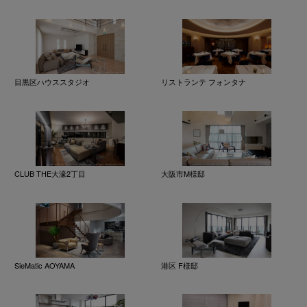
目黒区ハウススタジオ
リストランテ フォンタナ
CLUB THE大濠2丁目
大阪市M様邸
SieMatic AOYAMA
港区 F様邸