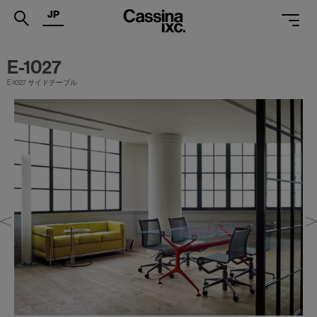
JP
.
E-1027
PRODUCTS
E-1027 サイドテーブル
SERVICES
PROJECTS
MAGAZINE
SUPPORT
SHOPS
CATALOGUES
PROFESSIONAL
ONLINE STORE
お問合せ