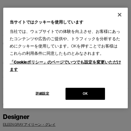
当サイトではクッキーを使用しています
当社では、ウェブサイトでの体験を向上させ、お客様にあっ
1879年アイルランドに生まれた女流デザイナー、アイリーン・グレイの作
たコンテンツや広告のご提供や、トラフィックを分析するた
品です。南仏ロクブリュンヌの海岸にある「E‐1027、海辺の家」と題され
めにクッキーを使用しています。OKを押すことでお客様は
たリゾートハウスのためにデザインされたサイドテーブル。6mmのガラ
これらの利用条件に同意したものとみなされます。
スの天板とスティールパイプで構成され、テーブルトップの高さは
「Cookieポリシー」のページでいつでも設定を変更いただけ
546mm〜956mmまで調節可能。リビング・ダイニングに限らず用途は幅
ます
広く、リゾートハウスではベッドサイドでの朝食用テーブルとして使わ
れていました。
詳細設定
OK
Brand
OTHERS
Designer
EILEEN GRAY アイリーン・グレイ