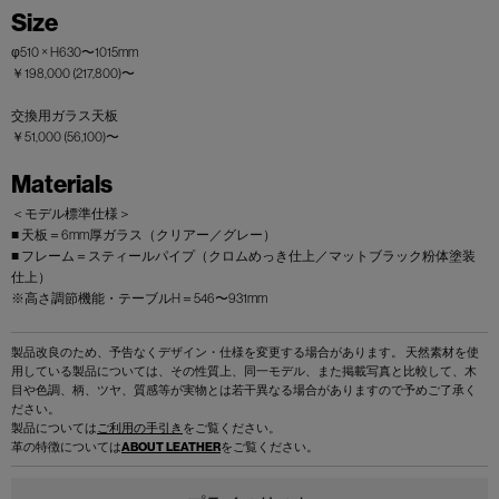
Size
φ510 × H630〜1015mm
￥198,000 (217,800)〜
交換用ガラス天板
￥51,000 (56,100)〜
Materials
＜モデル標準仕様＞
■ 天板＝6mm厚ガラス（クリアー／グレー）
■ フレーム＝スティールパイプ（クロムめっき仕上／マットブラック粉体塗装
仕上）
※高さ調節機能・テーブルH＝546〜931mm
製品改良のため、予告なくデザイン・仕様を変更する場合があります。 天然素材を使
用している製品については、その性質上、同一モデル、また掲載写真と比較して、木
目や色調、柄、ツヤ、質感等が実物とは若干異なる場合がありますので予めご了承く
ださい。
製品については
ご利用の手引き
をご覧ください。
革の特徴については
ABOUT LEATHER
をご覧ください。