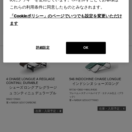
これらの利用条件に同意したものとみなされます。
「Cookieポリシー」のページでいつでも設定を変更いただけ
ます
並べ替え：
5
件あります
詳細設定
OK
4 CHAISE LONGUE A REGLAGE
546 INDOCHINE CHAISE LONGUE
CONTINU, DURABLE
インドシンヌ シェーズロング
シェーズ ロング ア レグラージ
W1730 × D650 × H810, AH535
ュ コンティニュ デュラーブル
フレーム＝スティールパイプ・エナメル仕上（ブラ
ック）
W605 × D1600
革＝NABUK 13Z513 OTTANIO
革＝NABUK 13Z517 CARBONE
1
2