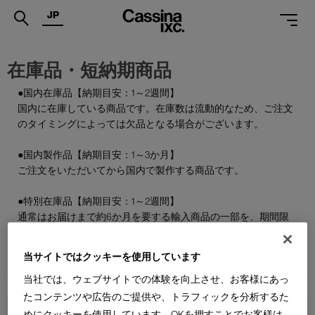
JP
.
在庫品・短納期商品
PRODUCTS
●国内在庫品【納期目安：1～2週間】
国内に在庫している商品です。在庫数は流動的なため、ご注文
SERVICES
のタイミングによっては欠品となる場合がございます。
PROJECTS
●国内製作品【納期目安：1～3か月】
MAGAZINE
ご注文をいただいてから国内で製作する商品です。
SUPPORT
●特別在庫品【納期目安：1～2週間】
通常はお届けまで約6か月を要する輸入商品の一部を、期間限
SHOPS
定で国内在庫としてご用意しております。数量限定のため、な
くなり次第終了となります。
CATALOGUES
当サイトではクッキーを使用しています
当社では、ウェブサイトでの体験を向上させ、お客様にあっ
PROFESSIONAL
たコンテンツや広告のご提供や、トラフィックを分析するた
ONLINE STORE
お問合せ
めにクッキーを使用しています。OKを押すことでお客様は