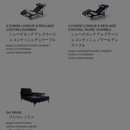
4 CHAISE LONGUE A REGLAGE
4 CHAISE LONGUE A REGLAGE
CONTINU,DURABLE
CONTINU, NOIRE ,DURABLE
シェーズ ロング ア レグラージ
シェーズ ロング ア レグラージ
ュ コンティニュ デュラーブル
ュ コンティニュ ノワール デュ
ラーブル
Design : LE CORBUSIER, PIERRE JEANNERET,
CHARLOTTE PERRIANDT
Design : LE CORBUSIER, PIERRE JEANNERET,
Cassina | I Maestri Collection
CHARLOTTE PERRIANDT
Cassina | I Maestri Collection
241 PRIVE
プリヴェ ソファ
Design : PHILIPPE STARCK
Cassina | Contemporary Collection