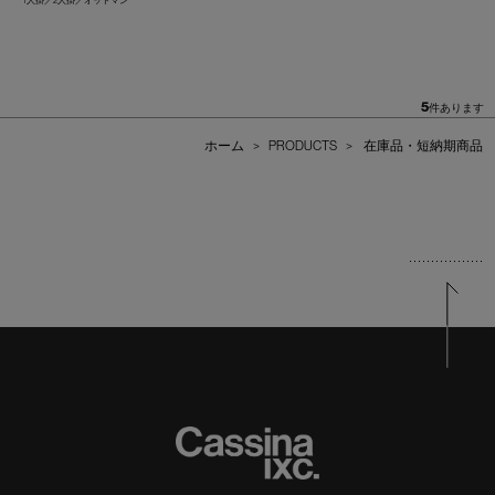
1人掛／2人掛／オットマン
5
件あります
ホーム
>
PRODUCTS
>
在庫品・短納期商品