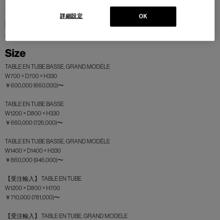
Designer
詳細設定
OK
LE CORBUSIER,PIERRE JEANNERET,CHARLOTTE PERRIAND（ル・コルビュジ
エ、ピエール・ジャンヌレ、シャルロット・ペリアン）
Size
TABLE EN TUBE BASSE, GRAND MODÈLE
W700 × D700 × H330
￥600,000 (660,000)〜
TABLE EN TUBE BASSE
W1200 × D800 × H330
￥660,000 (726,000)〜
TABLE EN TUBE BASSE, GRAND MODÈLE
W1400 × D1400 × H330
￥860,000 (946,000)〜
【受注輸入】 TABLE EN TUBE
W1200 × D800 × H700
￥710,000 (781,000)〜
【受注輸入】 TABLE EN TUBE, GRAND MODELE