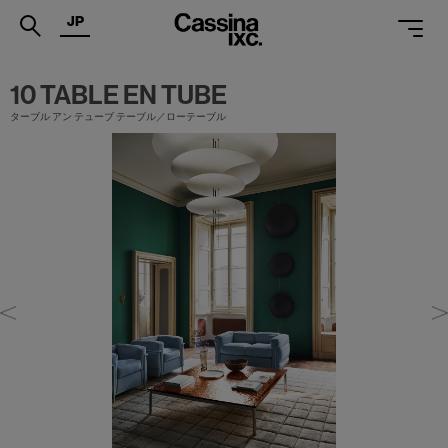
JP
.
10 TABLE EN TUBE
ターブル アン テューブ テーブル／ローテーブル
PRODUCTS
SERVICES
PROJECTS
MAGAZINE
SUPPORT
SHOPS
CATALOGUES
PROFESSIONAL
ONLINE STORE
お問合せ