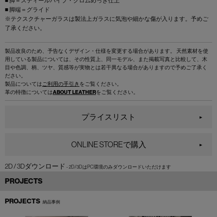
■ 脚＝スティールパイプ・クロムめっき仕上
■ 脚端＝グライド
※テクスクチャーガラスは製法上ガラスに気泡や細かな傷が入ります。予めご
了承ください。
製品改良のため、予告なくデザイン・仕様を変更する場合があります。 天然素材を使
用している製品については、その性質上、同一モデル、また掲載写真と比較して、木
目や色調、柄、ツヤ、質感等が実物とは若干異なる場合がありますので予めご了承く
ださい。
製品については
ご利用の手引き
をご覧ください。
革の特徴については
ABOUT LEATHER
をご覧ください。
プライスリスト
ONLINE STOREで購入
2D / 3Dダウンロード
PROJECTS
PROJECTS
納品事例