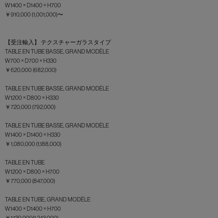
W1400 × D1400 × H700
￥910,000 (1,001,000)〜
【受注輸入】 テクスチャーガラスタイプ
TABLE EN TUBE BASSE, GRAND MODÈLE
W700 × D700 × H330
￥620,000 (682,000)
TABLE EN TUBE BASSE, GRAND MODÈLE
W1200 × D800 × H330
￥720,000 (792,000)
TABLE EN TUBE BASSE, GRAND MODÈLE
W1400 × D1400 × H330
￥1,080,000 (1,188,000)
TABLE EN TUBE
W1200 × D800 × H700
￥770,000 (847,000)
TABLE EN TUBE, GRAND MODÈLE
W1400 × D1400 × H700
￥1,130,000(1,243,000)