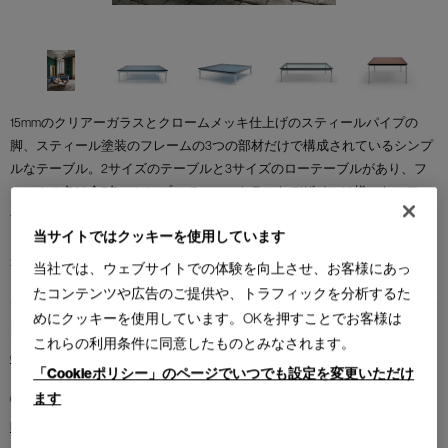
15mmのクリアーガラスとクロームメッキ仕上げのスティールパイプの
脚、スティール塗装のフレームの3つの部材だけで構成されているシンプ
ルなテーブル。2サイズのテーブルと3サイズのローテーブルがあり、フ
レームの色は全7色。シンプルでニュートラルなデザインは様々なソファ
やチェアとの組み合わせを可能にし、コーディネーションを容易にして
当サイトではクッキーを使用しています
くれます。静的なデザインの中にル・コルビュジエの合理的な計算がう
かがえます。
当社では、ウェブサイトでの体験を向上させ、お客様にあっ
たコンテンツや広告のご提供や、トラフィックを分析するた
めにクッキーを使用しています。OKを押すことでお客様は
Brand
これらの利用条件に同意したものとみなされます。
Cassina
「Cookieポリシー」のページでいつでも設定を変更いただけ
Collection
ます
I MAESTRI COLLECTION