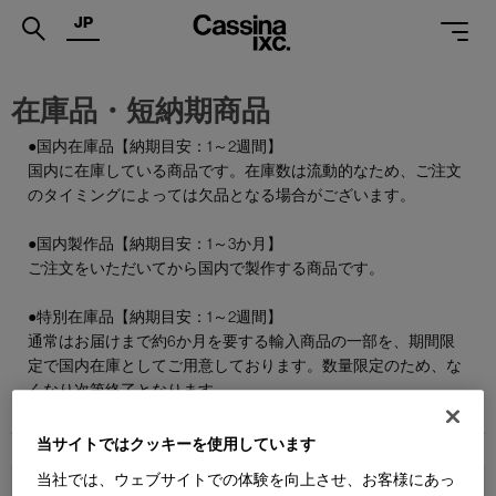
JP
.
在庫品・短納期商品
PRODUCTS
●国内在庫品【納期目安：1～2週間】
国内に在庫している商品です。在庫数は流動的なため、ご注文
SERVICES
のタイミングによっては欠品となる場合がございます。
PROJECTS
●国内製作品【納期目安：1～3か月】
MAGAZINE
ご注文をいただいてから国内で製作する商品です。
SUPPORT
●特別在庫品【納期目安：1～2週間】
通常はお届けまで約6か月を要する輸入商品の一部を、期間限
SHOPS
定で国内在庫としてご用意しております。数量限定のため、な
くなり次第終了となります。
CATALOGUES
当サイトではクッキーを使用しています
PROFESSIONAL
当社では、ウェブサイトでの体験を向上させ、お客様にあっ
ONLINE STORE
お問合せ