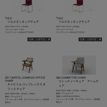
TULU
TULU
ツルスタッキングチェア
ツルスタッキングチェア
W515 × D515 × H770（SH460）
W515 × D515 × H770（SH460）
フレーム＝ガンメタル
フレーム＝ゴールド
ファブリック＝13O052 OTTELRO
ファブリック＝13O052 OTTELRO
8
8
051 CAPITOL COMPLEX OFFICE
062 COMMITTEE CHAIR
CHAIR
コミッティーチェア アームチ
キャピトル コンプレックス オ
ェア
フィス チェア
W640×D670×H850（SH460，AH660）
形状＝アームチェア
W510×D580×H810（SH430，AH660）
張地＝LUXOR 13L023 PERLA
形状＝アームチェア
フレーム＝オーク材・ダークウォールナット染色塗
フレーム＝オーク材・ダークウォールナット染色塗
装仕上
装仕上