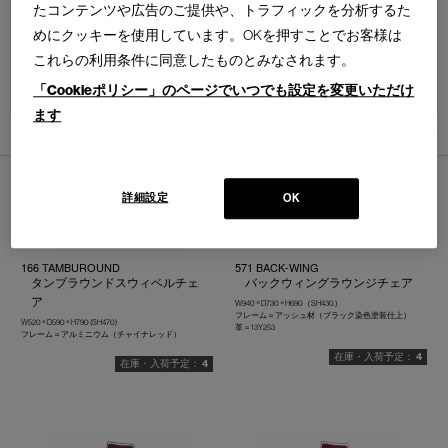
たコンテンツや広告のご提供や、トラフィックを分析するた
めにクッキーを使用しています。OKを押すことでお客様は
これらの利用条件に同意したものとみなされます。
「Cookieポリシー」のページでいつでも設定を変更いただけ
並べ替え：
ます
7
件あります
詳細設定
OK
166 TAMBUROUND
571 BACK-WING
タンブラウンドスウィベルチェ
バックウィングラウンジチェア
ア
W940 × D730 × H690（SH430）
フレーム＝アッシュ材（ブラック染色塗装仕上）
W520 × D590 × H790 (SH470)
革＝13Y253
フレーム＝アルミニウム（チャイナレッド）
4
4