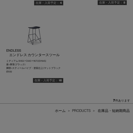
8
4
ENDLESS
エンドレス カウンタースツール
ミディアム W450 × D445 × H670(SH645)
座=厚革(ブラック)
脚部=スティールパイプ・塗装仕上 (マットブラック
(B59))
18
7
件あります
ホーム
>
PRODUCTS
>
在庫品・短納期商品