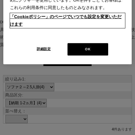
めにクッキーを使用しています。OKを押すことでお客様は
これらの利用条件に同意したものとみなされます。
「Cookieポリシー」のページでいつでも設定を変更いただ
IXC（イクスシー）は、”Emotional Minimalism”を掲げるグローバル家
けます
具ブランド。ヨーロッパの家具文化と日本の美意識を融合し、素材や技
術を活かした持続可能で洗練されたインテリアを提案。長く愛される上
質な暮らしを届けます。
詳細設定
OK
ブランド紹介を見る
並べ替え：
4
件あります