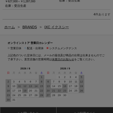
在庫：受注生産
￥627,000～
￥1,287,000
在庫：受注生産
4
件あります
ホーム
>
BRANDS
>
IXC イクスシー
オンラインストア 営業日カレンダー
■
■
■
営業日休
配送・出荷休
システムメンテナンス
上記色のついた定休日には、メールの返信及び商品の出荷は出来ませんのでご
了承下さい。直営店舗の営業時間は
休業日のお知らせ
をご覧ください。
2026 / 8
2026 / 9
日
月
火
水
木
金
土
日
月
火
水
木
金
土
1
1
2
3
4
5
2
3
4
5
6
7
8
6
7
8
9
10
11
12
9
10
11
12
13
14
15
13
14
15
16
17
18
19
16
17
18
19
20
21
22
20
21
22
23
24
25
26
23
24
25
26
27
28
29
27
28
29
30
30
31