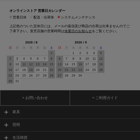
オンラインストア 営業日カレンダー
■
■
■
営業日休
配送・出荷休
システムメンテナンス
上記色のついた定休日には、メールの返信及び商品の出荷は出来ませんのでご
了承下さい。直営店舗の営業時間は
休業日のお知らせ
をご覧ください。
2026 / 8
2026 / 9
日
月
火
水
木
金
土
日
月
火
水
木
金
土
1
1
2
3
4
5
2
3
4
5
6
7
8
6
7
8
9
10
11
12
9
10
11
12
13
14
15
13
14
15
16
17
18
19
16
17
18
19
20
21
22
20
21
22
23
24
25
26
23
24
25
26
27
28
29
27
28
29
30
30
31
> お問い合わせ
> ご利用ガイド
家具
照明
生活雑貨