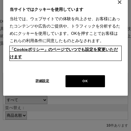
当サイトではクッキーを使用しています
当社では、ウェブサイトでの体験を向上させ、お客様にあっ
IXC（イクスシー）は、”Emotional Minimalism”を掲げるグローバル家
たコンテンツや広告のご提供や、トラフィックを分析するた
具ブランド。ヨーロッパの家具文化と日本の美意識を融合し、素材や技
めにクッキーを使用しています。OKを押すことでお客様は
術を活かした持続可能で洗練されたインテリアを提案。長く愛される上
これらの利用条件に同意したものとみなされます。
質な暮らしを届けます。
「Cookieポリシー」のページでいつでも設定を変更いただ
けます
ブランド紹介を見る
詳細設定
OK
並べ替え：
10
件あります