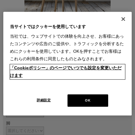
当サイトではクッキーを使用しています
当社では、ウェブサイトでの体験を向上させ、お客様にあっ
●
●
たコンテンツや広告のご提供や、トラフィックを分析するた
商品属性
めにクッキーを使用しています。OKを押すことでお客様は
家具
これらの利用条件に同意したものとみなされます。
販売価格
「Cookieポリシー」のページでいつでも設定を変更いただ
￥90,200～ ￥211,200
けます
在庫
受注生産
詳細設定
OK
本体
脚