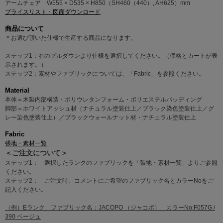
アームチェア W555 × D535 × H850（SH460（440）, AH625）mm
プライスリスト・図面ダウンロード
商品について
＊お選び頂いた仕様で生産する商品になります。
ステップ1：右のプルダウンより仕様を選択してください。（価格とカートが表
示されます。）
ステップ2：素材やファブリックについては、「Fabric」を参照ください。
Material
本体＝木製内部構造・ポリウレタンフォーム・ポリエステルパッディング
脚部＝ホワイトアッシュ材（ナチュラル塗装仕上／ブラック染色塗装仕上／グ
レー染色塗装仕上）／ブラックウォールナット材・ナチュラル塗装仕上
Fabric
張地・素材一覧
＜ご注文について＞
ステップ1： 選択したランクのファブリックを「張地・素材一覧」よりご参照
ください。
ステップ2： ご注文時、コメントにご希望のファブリック名とカラーNoをご
記入ください。
（例）Eランク ファブリック名：JACOPO （ジャコポ） カラーNo:F057G /
390 ベージュ