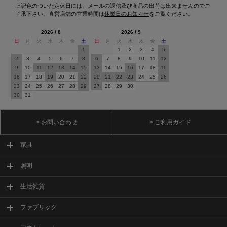
上記色のついた定休日には、メールの返信及び商品の出荷は出来ませんのでご
了承下さい。直営店舗の営業時間は
休業日のお知らせ
をご覧ください。
2026 / 8
2026 / 9
日
月
火
水
木
金
土
日
月
火
水
木
金
土
1
1
2
3
4
5
2
3
4
5
6
7
8
6
7
8
9
10
11
12
9
10
11
12
13
14
15
13
14
15
16
17
18
19
16
17
18
19
20
21
22
20
21
22
23
24
25
26
23
24
25
26
27
28
29
27
28
29
30
30
31
> お問い合わせ
> ご利用ガイド
家具
照明
生活雑貨
ファブリック