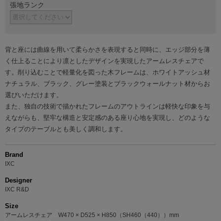
張地ランク
背と座には曲線を用いて柔らかさを表現すると同時に、エッジ部分を薄
く仕上ることにより凛としたデザインを実現したアームレスチェアで
す。削り込むことで軽量化を図った木フレームは、ホワイトアッシュ材
ナチュラル、ブラック、グレー塗装とブラックウォールナット材からお
選びいただけます。
また、独自の技術で描かれたフレームのアウトラインは軽快な印象を与
えながらも、堅牢な構造と安定感のある座り心地を実現し、どのような
タイプのテーブルとも美しく調和します。
Brand
IXC
Designer
IXC R&D
Size
アームレスチェア W470 × D525 × H850（SH460（440））mm