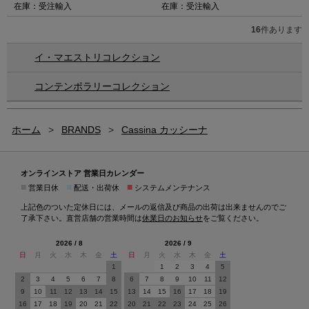
在庫：受注輸入
在庫：受注輸入
16
件あります
イ・マエストリコレクション
コンテンポラリーコレクション
ホーム
>
BRANDS
>
Cassina カッシーナ
オンラインストア 営業日カレンダー
■
■
■
営業日休
配送・出荷休
システムメンテナンス
上記色のついた定休日には、メールの返信及び商品の出荷は出来ませんのでご
了承下さい。直営店舗の営業時間は
休業日のお知らせ
をご覧ください。
2026 / 8
2026 / 9
日
月
火
水
木
金
土
日
月
火
水
木
金
土
1
1
2
3
4
5
2
3
4
5
6
7
8
6
7
8
9
10
11
12
9
10
11
12
13
14
15
13
14
15
16
17
18
19
16
17
18
19
20
21
22
20
21
22
23
24
25
26