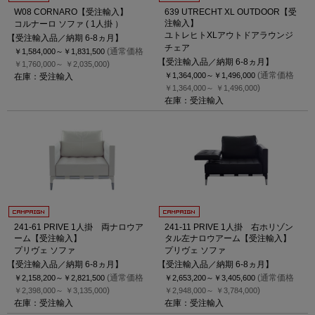
W08 CORNARO【受注輸入】
639 UTRECHT XL OUTDOOR【受
注輸入】
コルナーロ ソファ ( 1人掛 ）
ユトレヒトXLアウトドアラウンジ
【受注輸入品／納期 6-8ヵ月】
チェア
(通常価格
￥1,584,000～
￥1,831,500
【受注輸入品／納期 6-8ヵ月】
)
￥1,760,000～
￥2,035,000
(通常価格
￥1,364,000～
￥1,496,000
在庫：受注輸入
)
￥1,364,000～
￥1,496,000
在庫：受注輸入
241-61 PRIVE 1人掛 両ナロウア
241-11 PRIVE 1人掛 右ホリゾン
ーム【受注輸入】
タル左ナロウアーム【受注輸入】
プリヴェ ソファ
プリヴェ ソファ
【受注輸入品／納期 6-8ヵ月】
【受注輸入品／納期 6-8ヵ月】
(通常価格
(通常価格
￥2,158,200～
￥2,821,500
￥2,653,200～
￥3,405,600
)
)
￥2,398,000～
￥3,135,000
￥2,948,000～
￥3,784,000
在庫：受注輸入
在庫：受注輸入