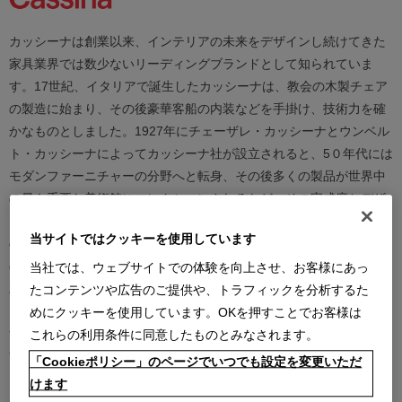
カッシーナは創業以来、インテリアの未来をデザインし続けてきた
家具業界では数少ないリーディングブランドとして知られていま
す。17世紀、イタリアで誕生したカッシーナは、教会の木製チェア
の製造に始まり、その後豪華客船の内装などを手掛け、技術力を確
かなものとしました。1927年にチェーザレ・カッシーナとウンベル
ト・カッシーナによってカッシーナ社が設立されると、5０年代には
モダンファーニチャーの分野へと転身、その後多くの製品が世界中
の最も重要な美術館にコレクションされるなど、その完成度とデザ
イン性は高い評価を得ています。この普遍的なクオリティを支える
当サイトではクッキーを使用しています
のは、高水準のテクノロジーとアルチザン（職人）の技術の継承と
の見事な融合であり、また、永年をかけ築きあげられた歴史と信
当社では、ウェブサイトでの体験を向上させ、お客様にあっ
頼、それを保ちながらも革新的に続けられる斬新で大胆な製品開発
たコンテンツや広告のご提供や、トラフィックを分析するた
と研究、著名な建築家やデザイナーとの協業にあります。カッシー
めにクッキーを使用しています。OKを押すことでお客様は
ナは、時代を越えて人々を魅了し、特別な満足感をもたらし続けま
これらの利用条件に同意したものとみなされます。
す。
「Cookieポリシー」のページでいつでも設定を変更いただ
けます