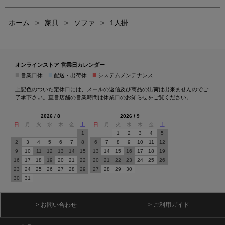
ホーム
>
家具
>
ソファ
>
1人掛
オンラインストア 営業日カレンダー
■
■
■
営業日休
配送・出荷休
システムメンテナンス
上記色のついた定休日には、メールの返信及び商品の出荷は出来ませんのでご
了承下さい。直営店舗の営業時間は
休業日のお知らせ
をご覧ください。
2026 / 8
2026 / 9
日
月
火
水
木
金
土
日
月
火
水
木
金
土
1
1
2
3
4
5
2
3
4
5
6
7
8
6
7
8
9
10
11
12
9
10
11
12
13
14
15
13
14
15
16
17
18
19
16
17
18
19
20
21
22
20
21
22
23
24
25
26
23
24
25
26
27
28
29
27
28
29
30
30
31
> お問い合わせ
> ご利用ガイド