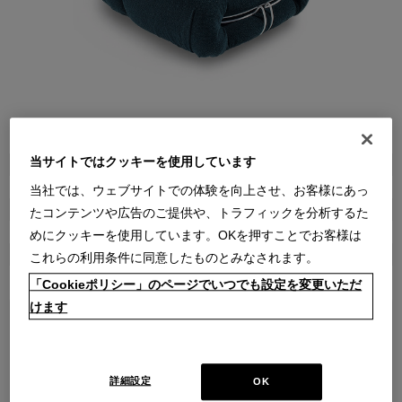
●
●
●
●
●
●
●
●
●
●
●
●
●
●
●
●
●
当サイトではクッキーを使用しています
商品属性
家具
当社では、ウェブサイトでの体験を向上させ、お客様にあっ
販売価格
たコンテンツや広告のご提供や、トラフィックを分析するた
￥1,419,000～ ￥2,376,000
(通常価格 ￥1,419,000～￥2,376,000)
めにクッキーを使用しています。OKを押すことでお客様は
在庫
これらの利用条件に同意したものとみなされます。
受注輸入
「Cookieポリシー」のページでいつでも設定を変更いただ
けます
本体
詳細設定
OK
張地ランク