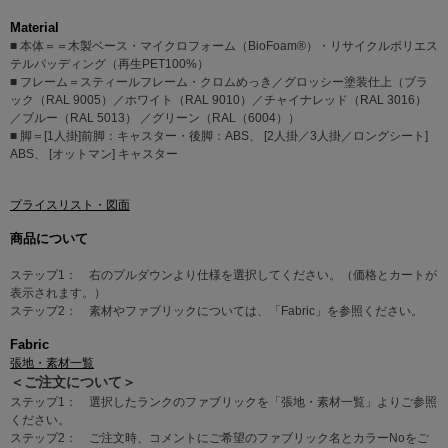
Material
■ 本体＝＝木製ベース・マイクロフォーム（BioFoam®）・リサイクルポリエス
テルパッディング（再生PET100%）
■ フレーム＝スティールフレーム・クロムめっき／グロッシー塗装仕上（ブラ
ック（RAL 9005）／ホワイト（RAL 9010）／チャイナレッド（RAL 3016）
／ブルー（RAL 5013） ／グリーン（RAL（6004））
■ 脚＝[1人掛]前脚：キャスター・後脚：ABS、 [2人掛／3人掛／ロングシート]
ABS、 [オットマン] キャスター
プライスリスト・図面
商品について
ステップ1： 右のプルダウンより仕様を選択してください。（価格とカートが
表示されます。）
ステップ2： 素材やファブリックについては、「Fabric」を参照ください。
Fabric
張地・素材一覧
＜ご注文について＞
ステップ1： 選択したランクのファブリックを「張地・素材一覧」よりご参照
ください。
ステップ2： ご注文時、コメントにご希望のファブリック名とカラーNoをご