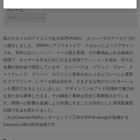
フレーム
真のスタイルのアイコンであるSORIANAが、カッシーナのアーカイヴか
ら復活しました。1969年にアフラ＆トビア・スカルパによってデザイン
され、翌年にはコンパッソ・ドーロ賞を受賞。その量感あふれる曲線が
特徴で、ギャザーを作るために大きな張地でクッションを包み、巨大な
金属の留め金で固定しています。カッシーナは、ブラック、ブルー、チ
ャイナレッド、グリーン、ホワイトに塗装されたメタルフレームと豊富
なファブリック、レザーを組み合わせ、さまざまな色のコンビネーショ
ンを選択できるようにしました。 デザインコンセプトと特徴的で魅力的
な見た目を継承したまま、その構造と素材は完全に再開発されていま
す。環境への影響を低減しより快適にすることを目的とした環境配慮型
仕様で生まれ変わりました。
これはCassina R&Dセンターとミラノ工科大学Poli.designが協働する
Cassina LABの研究成果です。