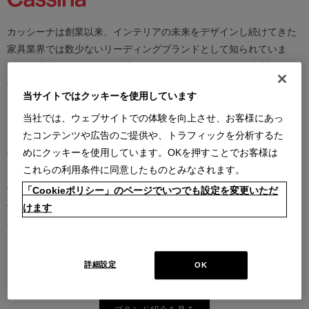
カッシーナは創業以来、インテリアの未来をデザインし続けてきた
家具業界では数少ないリーディングブランドとして知られていま
す。17世紀、イタリアで誕生したカッシーナは、教会の木製チェア
の製造に始まり、その後豪華客船の内装などを手掛け、技術力を確
当サイトではクッキーを使用しています
かなものとしました。1927年にチェーザレ・カッシーナとウンベル
ト・カッシーナによってカッシーナ社が設立されると、5０年代には
当社では、ウェブサイトでの体験を向上させ、お客様にあっ
モダンファーニチャーの分野へと転身、その後多くの製品が世界中
たコンテンツや広告のご提供や、トラフィックを分析するた
の最も重要な美術館にコレクションされるなど、その完成度とデザ
めにクッキーを使用しています。OKを押すことでお客様は
イン性は高い評価を得ています。この普遍的なクオリティを支える
これらの利用条件に同意したものとみなされます。
のは、高水準のテクノロジーとアルチザン（職人）の技術の継承と
「Cookieポリシー」のページでいつでも設定を変更いただ
の見事な融合であり、また、永年をかけ築きあげられた歴史と信
けます
頼、それを保ちながらも革新的に続けられる斬新で大胆な製品開発
と研究、著名な建築家やデザイナーとの協業にあります。カッシー
ナは、時代を越えて人々を魅了し、特別な満足感をもたらし続けま
詳細設定
OK
す。