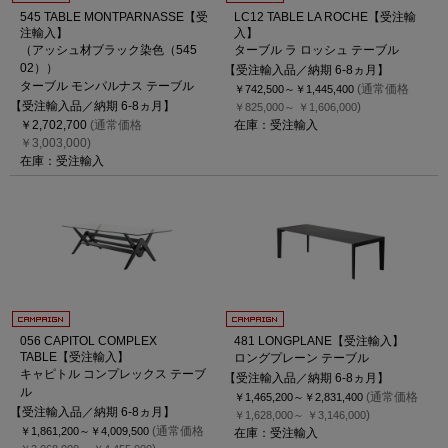
545 TABLE MONTPARNASSE【受
LC12 TABLE LA ROCHE【受注輸
注輸入】
入】
（アッシュ材ブラック染色（545
ターブル ラ ロッシュ テーブル
02））
【受注輸入品／納期 6-8ヵ月】
ターブル モンパルナス テーブル
(通常価格
￥742,500～
￥1,445,400
【受注輸入品／納期 6-8ヵ月】
)
￥825,000～
￥1,606,000
￥2,702,700
(通常価格
在庫：受注輸入
￥3,003,000)
在庫：受注輸入
056 CAPITOL COMPLEX
481 LONGPLANE【受注輸入】
TABLE【受注輸入】
ロングプレーン テーブル
キャピトル コンプレックス テーブ
【受注輸入品／納期 6-8ヵ月】
ル
(通常価格
￥1,465,200～
￥2,831,400
【受注輸入品／納期 6-8ヵ月】
)
￥1,628,000～
￥3,146,000
(通常価格
￥1,861,200～
￥4,009,500
在庫：受注輸入