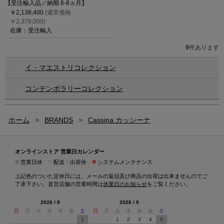
【受注輸入品／納期 6-8ヵ月】
￥2,138,400
(通常価格
￥2,376,000)
在庫：受注輸入
9
件あります
イ・マエストリコレクション
コンテンポラリーコレクション
ホーム
>
BRANDS
>
Cassina カッシーナ
オンラインストア 営業日カレンダー
■
■
■
営業日休
配送・出荷休
システムメンテナンス
上記色のついた定休日には、メールの返信及び商品の出荷は出来ませんのでご
了承下さい。直営店舗の営業時間は
休業日のお知らせ
をご覧ください。
2026 / 8
2026 / 9
日
月
火
水
木
金
土
日
月
火
水
木
金
土
1
1
2
3
4
5