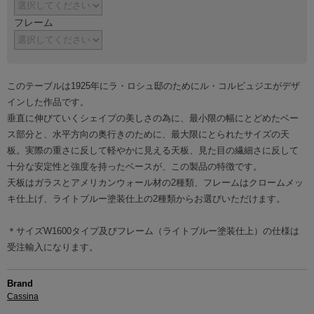
フレーム
このテーブルは1925年にラ・ロシュ邸のためにル・コルビュジエがデザ
インした作品です。
垂直に伸びていくシェイプの美しさの為に、最小限の幅にとどめたベー
ス部分と、水平方向の奥行きのために、最大限にとられたサイズの天
板。実際の重さに反して軽やかに見える天板、見た目の繊細さに反して
十分な安定性と強度を持ったベースが、この製品の特徴です。
天板はガラスとアメリカンウォール材の2種類、フレームはクロームメッ
キ仕上げ、ライトブルー塗装仕上の2種類からお選びいただけます。
＊サイズW1600タイプ及びフレーム（ライトブルー塗装仕上）の仕様は
受注輸入になります。
Brand
Cassina