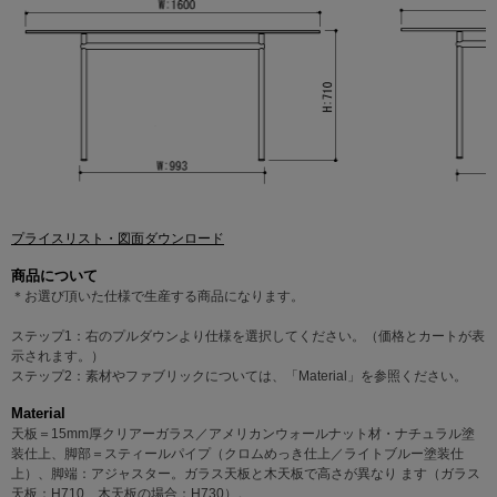
プライスリスト・図面ダウンロード
商品について
＊お選び頂いた仕様で生産する商品になります。
ステップ1：右のプルダウンより仕様を選択してください。（価格とカートが表
示されます。）
ステップ2：素材やファブリックについては、「Material」を参照ください。
Material
天板＝15mm厚クリアーガラス／アメリカンウォールナット材・ナチュラル塗
装仕上、脚部＝スティールパイプ（クロムめっき仕上／ライトブルー塗装仕
上）、脚端：アジャスター。ガラス天板と木天板で高さが異なり ます（ガラス
天板：H710、木天板の場合：H730）。