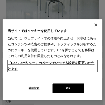
当サイトではクッキーを使用しています
●
●
●
●
●
●
●
●
●
当社では、ウェブサイトでの体験を向上させ、お客様にあっ
商品属性
たコンテンツや広告のご提供や、トラフィックを分析するた
家具
めにクッキーを使用しています。OKを押すことでお客様は
販売価格
これらの利用条件に同意したものとみなされます。
￥742,500～ ￥1,445,400
(通常価格 ￥825,000～￥1,606,000)
「Cookieポリシー」のページでいつでも設定を変更いただ
在庫
けます
受注輸入
サイズ
詳細設定
OK
天板