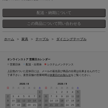
ホーム
>
家具
>
テーブル
>
ダイニングテーブル
オンラインストア 営業日カレンダー
■
■
■
営業日休
配送・出荷休
システムメンテナンス
上記色のついた定休日には、メールの返信及び商品の出荷は出来ませんのでご
了承下さい。直営店舗の営業時間は
休業日のお知らせ
をご覧ください。
2026 / 8
2026 / 9
日
月
火
水
木
金
土
日
月
火
水
木
金
土
1
1
2
3
4
5
2
3
4
5
6
7
8
6
7
8
9
10
11
12
9
10
11
12
13
14
15
13
14
15
16
17
18
19
16
17
18
19
20
21
22
20
21
22
23
24
25
26