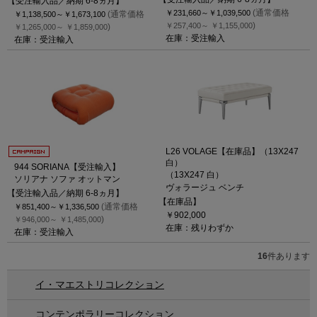
【受注輸入品／納期 6-8ヵ月】
(通常価格
￥231,660～
￥1,039,500
(通常価格
￥1,138,500～
￥1,673,100
)
￥257,400～
￥1,155,000
)
￥1,265,000～
￥1,859,000
在庫：受注輸入
在庫：受注輸入
L26 VOLAGE【在庫品】（13X247
白）
944 SORIANA【受注輸入】
（13X247 白）
ソリアナ ソファ オットマン
ヴォラージュ ベンチ
【受注輸入品／納期 6-8ヵ月】
【在庫品】
(通常価格
￥851,400～
￥1,336,500
￥902,000
)
￥946,000～
￥1,485,000
在庫：残りわずか
在庫：受注輸入
16
件あります
イ・マエストリコレクション
コンテンポラリーコレクション