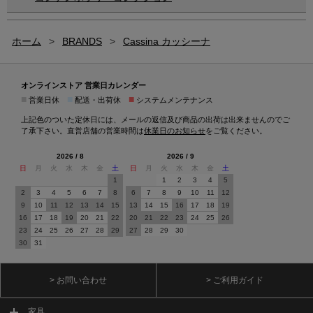
ホーム
>
BRANDS
>
Cassina カッシーナ
オンラインストア 営業日カレンダー
■
■
■
営業日休
配送・出荷休
システムメンテナンス
上記色のついた定休日には、メールの返信及び商品の出荷は出来ませんのでご
了承下さい。直営店舗の営業時間は
休業日のお知らせ
をご覧ください。
2026 / 8
2026 / 9
日
月
火
水
木
金
土
日
月
火
水
木
金
土
1
1
2
3
4
5
2
3
4
5
6
7
8
6
7
8
9
10
11
12
9
10
11
12
13
14
15
13
14
15
16
17
18
19
16
17
18
19
20
21
22
20
21
22
23
24
25
26
23
24
25
26
27
28
29
27
28
29
30
30
31
> お問い合わせ
> ご利用ガイド
家具