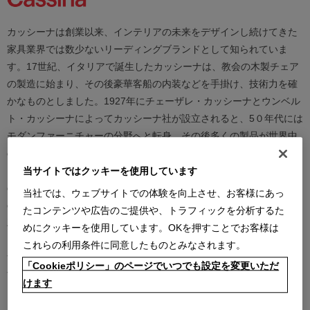
カッシーナは創業以来、インテリアの未来をデザインし続けてきた
家具業界では数少ないリーディングブランドとして知られていま
す。17世紀、イタリアで誕生したカッシーナは、教会の木製チェア
の製造に始まり、その後豪華客船の内装などを手掛け、技術力を確
かなものとしました。1927年にチェーザレ・カッシーナとウンベル
ト・カッシーナによってカッシーナ社が設立されると、5０年代には
モダンファーニチャーの分野へと転身、その後多くの製品が世界中
の最も重要な美術館にコレクションされるなど、その完成度とデザ
イン性は高い評価を得ています。この普遍的なクオリティを支える
当サイトではクッキーを使用しています
のは、高水準のテクノロジーとアルチザン（職人）の技術の継承と
当社では、ウェブサイトでの体験を向上させ、お客様にあっ
の見事な融合であり、また、永年をかけ築きあげられた歴史と信
たコンテンツや広告のご提供や、トラフィックを分析するた
頼、それを保ちながらも革新的に続けられる斬新で大胆な製品開発
めにクッキーを使用しています。OKを押すことでお客様は
と研究、著名な建築家やデザイナーとの協業にあります。カッシー
これらの利用条件に同意したものとみなされます。
ナは、時代を越えて人々を魅了し、特別な満足感をもたらし続けま
「Cookieポリシー」のページでいつでも設定を変更いただ
す。
けます