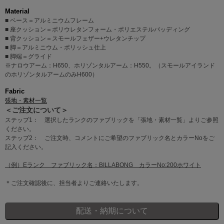
Material
■ ベース＝アルミニウムフレーム
■ 座クッション＝ポリウレタンフォーム・ポリエステルパッディング
■ 背クッション＝スモールフェザー+ウレタンチップ
■ 脚＝アルミニウム・ポリッシュ仕上
■ 脚端＝グライド
※ナロウアーム：H650、ホリゾンタルアーム：H550。（スモールアイランド
のホリゾンタルアームのみH600）
Fabric
張地・素材一覧
＜ご注文について＞
ステップ1： 選択したランクのファブリックを「張地・素材一覧」よりご参照
ください。
ステップ2： ご注文時、コメントにご希望のファブリック名とカラーNoをご
記入ください。
（例）Eランク ファブリック名：BILLABONG カラーNo:200ホワイト
＊ご注文確認後に、担当者よりご連絡いたします。