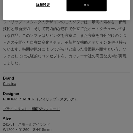
詳細設定
OK
フィリップ・スタルクのデザインのこのソファは、最高の素材を、伝統
技術と最新技術、そして芸術的な感性で仕立てたオートクチュールのよ
うな作品。このソファはリビングを寝室に、また寝室を自分だけのくつ
ろぎの空間へと自在に変化させる、革新的な機能とデザインを併せ持っ
ています。時間や気分によってがらりと違った雰囲気を醸すという、ソ
ファとしては先駆的なコンセプトを、カッシーナ社の高度な技術が実現
しました。
Brand
Cassina
Designer
PHILIPPE STARCK （フィリップ・スタルク）
プライスリスト・図面ダウンロード
Size
241-51 スモールアイランド
W1200 × D1260（SH415mm）