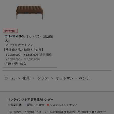
241-00 PRIVE オットマン【受注輸
入】
プリヴェ オットマン
【受注輸入品／納期 6-8ヵ月】
(通常価格
￥1,320,000～
￥1,595,000
)
￥1,320,000～
￥1,595,000
在庫：受注輸入
ホーム
>
家具
>
ソファ
>
オットマン ・ ベンチ
オンラインストア 営業日カレンダー
■
■
■
営業日休
配送・出荷休
システムメンテナンス
上記色のついた定休日には、メールの返信及び商品の出荷は出来ませんのでご