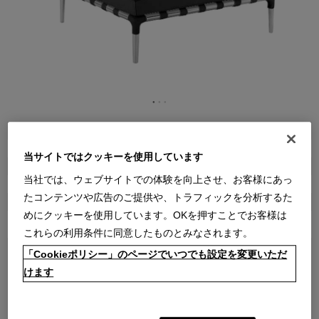
●
●
●
商品属性
家具
当サイトではクッキーを使用しています
販売価格
当社では、ウェブサイトでの体験を向上させ、お客様にあっ
￥1,643,400～ ￥2,039,400
(通常価格 ￥1,826,000～￥2,266,000)
たコンテンツや広告のご提供や、トラフィックを分析するた
在庫
めにクッキーを使用しています。OKを押すことでお客様は
受注輸入
これらの利用条件に同意したものとみなされます。
「Cookieポリシー」のページでいつでも設定を変更いただ
本体
けます
張地ランク