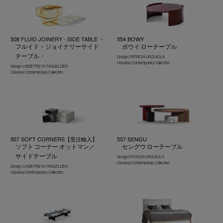
508 FLUID JOINERY - SIDE TABLE ・
554 BOWY
フルイド・ジョイナリーサイド
ボウイ ローテーブル
テーブル・
Design : PATRICIA URQUIOLA
Cassina | Contemporary Collection
Design : LINDE FREYA TANGELDER
Cassina | Contemporary Collection
507 SOFT CORNERS【受注輸入】
557 SENGU
ソフト コーナー オットマン／
セングウ ローテーブル
サイドテーブル
Design :PATRICIA URQUIOLA
Cassina | Contemporary Collection
Design : LINDE FREYA TANGELDER
Cassina | Contemporary Collection