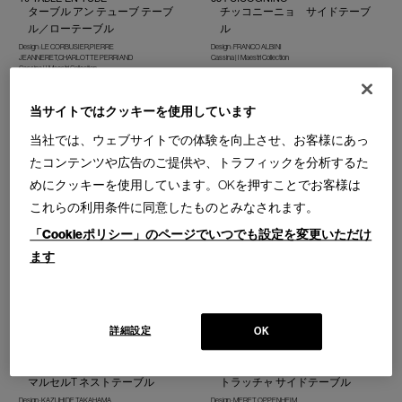
ターブル アン テューブ テーブ
チッコニーニョ サイドテーブ
ル／ローテーブル
ル
Design : LE CORBUSIER,PIERRE
Design : FRANCO ALBINI
JEANNERET,CHARLOTTE PERRIAND
Cassina | I Maestri Collection
Cassina | I Maestri Collection
当サイトではクッキーを使用しています
当社では、ウェブサイトでの体験を向上させ、お客様にあっ
たコンテンツや広告のご提供や、トラフィックを分析するた
めにクッキーを使用しています。OKを押すことでお客様は
W74 CONSTANTIN
W61 DJUNA
コンスタンティン サイドテーブ
ジューナ サイドテーブル
これらの利用条件に同意したものとみなされます。
ル
Design : KAZUHIDE TAKAHAMA
「Cookieポリシー」のページでいつでも設定を変更いただけ
Contemporary Collection
Design : STUDIO SIMON
Cassina | Contemporary Collection
ます
詳細設定
OK
W60 MARCEL T
W50 TRACCIA
マルセルT ネストテーブル
トラッチャ サイドテーブル
Design : KAZUHIDE TAKAHAMA
Design : MERET OPPENHEIM