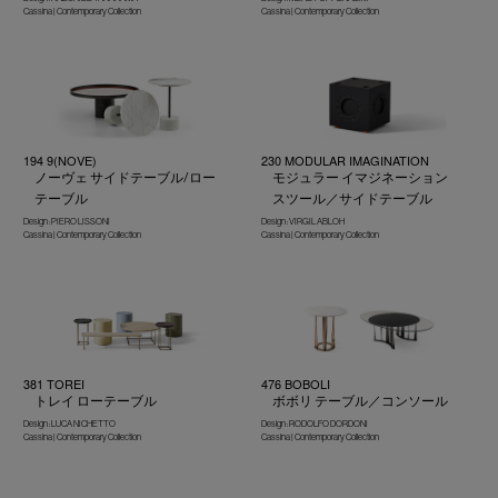
Cassina | Contemporary Collection
Cassina | Contemporary Collection
194 9(NOVE)
230 MODULAR IMAGINATION
ノーヴェ サイドテーブル/ロー
モジュラー イマジネーション
テーブル
スツール／サイドテーブル
Design : PIERO LISSONI
Design : VIRGIL ABLOH
Cassina | Contemporary Collection
Cassina | Contemporary Collection
381 TOREI
476 BOBOLI
トレイ ローテーブル
ボボリ テーブル／コンソール
Design : LUCA NICHETTO
Design : RODOLFO DORDONI
Cassina | Contemporary Collection
Cassina | Contemporary Collection