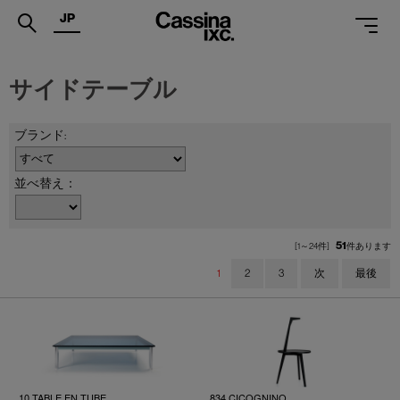
JP
.
サイドテーブル
PRODUCTS
SERVICES
PROJECTS
並べ替え：
MAGAZINE
51
[1～24件]
件あります
SUPPORT
1
2
3
次
最後
SHOPS
CATALOGUES
PROFESSIONAL
10 TABLE EN TUBE
834 CICOGNINO
ONLINE STORE
お問合せ