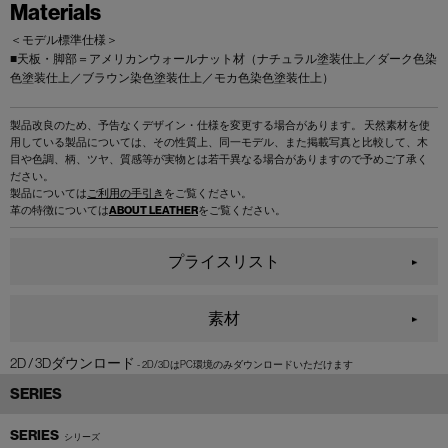
Materials
＜モデル標準仕様＞
■天板・脚部＝アメリカンウォールナット材（ナチュラル塗装仕上／ダーク色染
色塗装仕上／ブラウン染色塗装仕上／モカ色染色塗装仕上）
製品改良のため、予告なくデザイン・仕様を変更する場合があります。 天然素材を使
用している製品については、その性質上、同一モデル、また掲載写真と比較して、木
目や色調、柄、ツヤ、質感等が実物とは若干異なる場合がありますので予めご了承く
ださい。
製品については
ご利用の手引き
をご覧ください。
革の特徴については
ABOUT LEATHER
をご覧ください。
プライスリスト
素材
2D / 3Dダウンロード
SERIES
SERIES
シリーズ