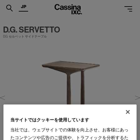
JP
.
D.G. SERVETTO
D.G. セルベット サイドテーブル
PRODUCTS
SERVICES
PROJECTS
MAGAZINE
SUPPORT
SHOPS
CATALOGUES
当サイトではクッキーを使用しています
PROFESSIONAL
当社では、ウェブサイトでの体験を向上させ、お客様にあっ
たコンテンツや広告のご提供や、トラフィックを分析するた
ONLINE STORE
お問合せ