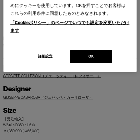
めにクッキーを使用しています。OKを押すことでお客様は
これらの利用条件に同意したものとみなされます。
「Cookieポリシー」のページでいつでも設定を変更いただけ
ます
DON GIOVANNIソファのモジュールの一つとしてデザインされた差し込み
式のサイドテーブルです。
詳細設定
OK
Brand
CECCOTTI COLLEZIONI（チェコッティ・コレツィオーニ）
Designer
GIUSEPPE CASAROSA（ジュゼッペ・カーサローザ）
Size
【受注輸入】
W610 × D350 × H610
￥1,350,000 (1,485,000)