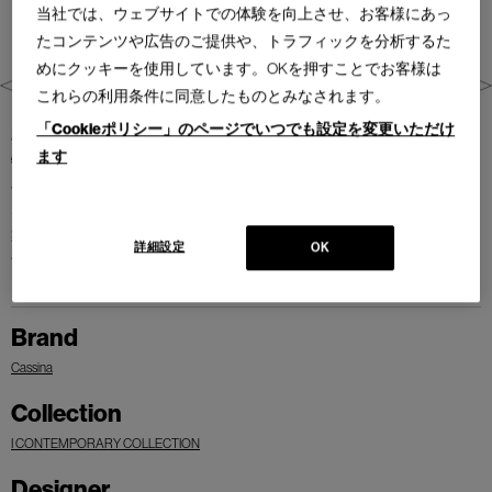
当社では、ウェブサイトでの体験を向上させ、お客様にあっ
たコンテンツや広告のご提供や、トラフィックを分析するた
めにクッキーを使用しています。OKを押すことでお客様は
これらの利用条件に同意したものとみなされます。
「Cookieポリシー」のページでいつでも設定を変更いただけ
彫刻的な量感、対照的な質感。SOFT CORNERS（ソフト・コーナー）の
ます
特徴は、建築の要素、とりわけ、様々な形が互いに支え合って完成する
石垣の安定した構造から着想を得てデザインされました。3種類のソフト
な形状のオットマンと、対照的なインダストリアルな雰囲気のスチール
製コーヒーテーブルのコレクションを自由に組み合わせることができま
詳細設定
OK
す。
Brand
Cassina
Collection
I CONTEMPORARY COLLECTION
Designer