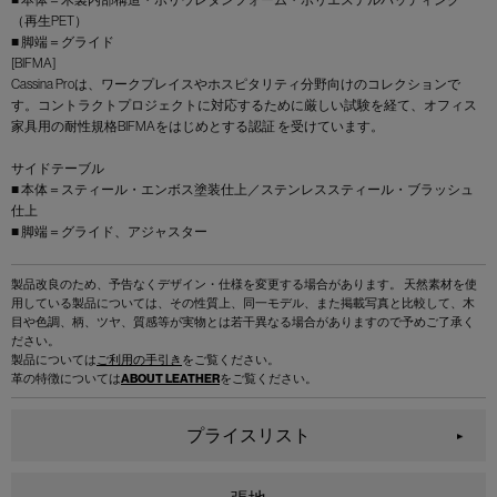
（再生PET）
■ 脚端＝グライド
[BIFMA]
Cassina Proは、ワークプレイスやホスピタリティ分野向けのコレクションで
す。コントラクトプロジェクトに対応するために厳しい試験を経て、オフィス
家具用の耐性規格BIFMAをはじめとする認証 を受けています。
サイドテーブル
■ 本体＝スティール・エンボス塗装仕上／ステンレススティール・ブラッシュ
仕上
■ 脚端＝グライド、アジャスター
製品改良のため、予告なくデザイン・仕様を変更する場合があります。 天然素材を使
用している製品については、その性質上、同一モデル、また掲載写真と比較して、木
目や色調、柄、ツヤ、質感等が実物とは若干異なる場合がありますので予めご了承く
ださい。
製品については
ご利用の手引き
をご覧ください。
革の特徴については
ABOUT LEATHER
をご覧ください。
プライスリスト