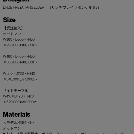
LINDE FREYA TANGELDER （リンデ フレイヤ タンゲルダ?）
Size
【受注輸入】
オットマン
W360 × D300 × H450
￥290,000 (319,000)〜
W460 × D460 × H450
￥380,000 (418,000)〜
W1210 × D760 × H340
￥540,000 (594,000)〜
サイドテーブル
W410 × D490 × H470
￥620,000 (682,000)〜
Materials
＜モデル標準仕様＞
オットマン
■ 本体＝木製内部構造・ポリウレタンフォーム・ポリエステルパッディング