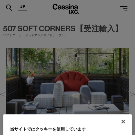
JP
.
507 SOFT CORNERS【受注輸入】
ソフト コーナー オットマン／サイドテーブル
PRODUCTS
SERVICES
PROJECTS
MAGAZINE
SUPPORT
SHOPS
CATALOGUES
PROFESSIONAL
当サイトではクッキーを使用しています
ONLINE STORE
お問合せ