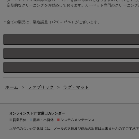
・定期的なクリーニングをお勧めしております。カーペット専門のクリ ーニング
＊全ての製品は、製造誤差（±2％～±5％）がございます。
ホーム
>
ファブリック
>
ラグ・マット
オンラインストア 営業日カレンダー
■
■
■
営業日休
配送・出荷休
システムメンテナンス
上記色のついた定休日には、メールの返信及び商品の出荷は出来ませんのでご了承下