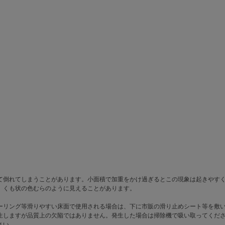
て倒れてしまうことがあります。小面積で加重をかけ過ぎるとこの現象は起きやす
、くも状の色むらのように見えることがあります。
ーリング等滑りやすい床面で使用される場合は、下に市販の滑り止めシート等を敷
生しますが品質上の欠陥ではありません。発生した場合は掃除機で吸い取ってくだ
さい。