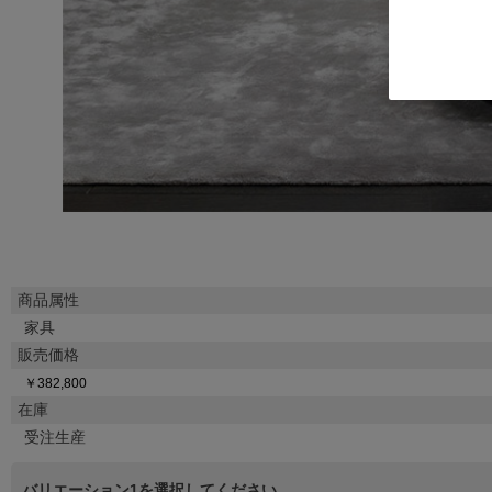
商品属性
家具
販売価格
￥382,800
在庫
受注生産
バリエーション1を選択してください