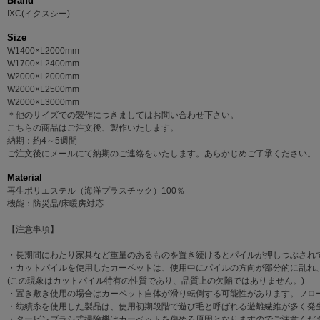
Brand
IXC(イクスシー)
Size
W1400×L2000mm
W1700×L2400mm
W2000×L2000mm
W2000×L2500mm
W2000×L3000mm
＊他のサイズでの製作につきましてはお問い合わせ下さい。
こちらの商品はご注文後、製作いたします。
納期：約4～5週間
ご注文後にメールにて納期のご連絡をいたします。あらかじめご了承ください。
Material
再生ポリエステル（海洋プラスチック）100％
機能：防災品/床暖房対応
【注意事項】
・長期間にわたり家具など重量のあるものを置き続けるとパイルが押しつぶされ
・カットパイルを使用したカーペットは、使用中にパイルの方向が部分的に乱れ
(この現象はカットパイル特有の性質であり、品質上の欠陥ではありません。)
・置き敷き使用の場合はカーペット自体が滑り転倒する可能性があります。フロ
・紡績糸を使用した製品は、使用初期段階で遊び毛と呼ばれる遊離繊維が多く発
・タービンブラシ式掃除機はカーペットを傷める原因となりますのでご注意くだ