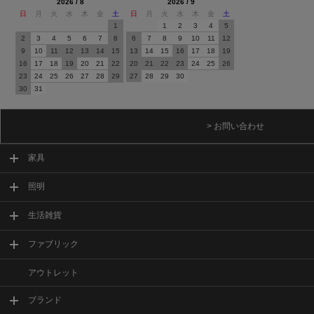
2026 / 8
2026 / 9
日
月
火
水
木
金
土
日
月
火
水
木
金
土
1
1
2
3
4
5
2
3
4
5
6
7
8
6
7
8
9
10
11
12
9
10
11
12
13
14
15
13
14
15
16
17
18
19
16
17
18
19
20
21
22
20
21
22
23
24
25
26
23
24
25
26
27
28
29
27
28
29
30
30
31
> お問い合わせ
家具
照明
生活雑貨
ファブリック
アウトレット
ブランド