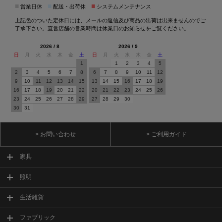
■
■
■
営業日休
配送・出荷休
システムメンテナンス
上記色のついた定休日には、メールの返信及び商品の出荷は出来ませんのでご
了承下さい。直営店舗の営業時間は
休業日のお知らせ
をご覧ください。
2026 / 8
2026 / 9
日
月
火
水
木
金
土
日
月
火
水
木
金
土
1
1
2
3
4
5
2
3
4
5
6
7
8
6
7
8
9
10
11
12
9
10
11
12
13
14
15
13
14
15
16
17
18
19
16
17
18
19
20
21
22
20
21
22
23
24
25
26
23
24
25
26
27
28
29
27
28
29
30
30
31
> お問い合わせ
> ご利用ガイド
家具
照明
生活雑貨
ファブリック