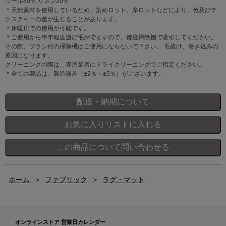
ウール80％,リネン20％
＊天然素材を使用しているため、染めロット、糸ロットなどにより、色及びテ
クスチャーの差が生じることがあります。
＊床暖房での使用が可能です。
＊ご使用から半年程度遊び毛がでますので、都度掃除機で吸引してください。
その際、ブラシ付の掃除機はご使用にならないで下さい。 毛抜け、巻き込みの
原因になります。
クリーニングの際は、専用業者にドライクリーニングでご指定ください。
＊全ての製品は、製造誤差（±2％～±5％）がございます。
ホーム
>
ファブリック
>
ラグ・マット
オンラインストア 営業日カレンダー