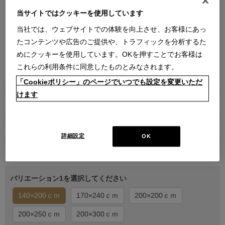
当サイトではクッキーを使用しています
当社では、ウェブサイトでの体験を向上させ、お客様にあっ
たコンテンツや広告のご提供や、トラフィックを分析するた
めにクッキーを使用しています。OKを押すことでお客様は
これらの利用条件に同意したものとみなされます。
●
●
●
●
●
「Cookieポリシー」のページでいつでも設定を変更いただ
商品属性
けます
家具
販売価格
￥117,040
詳細設定
OK
在庫
受注生産
バリエーション1を選択してください
140×200ｃｍ
170×240ｃｍ
200×200ｃｍ
200×250ｃｍ
200×300ｃｍ