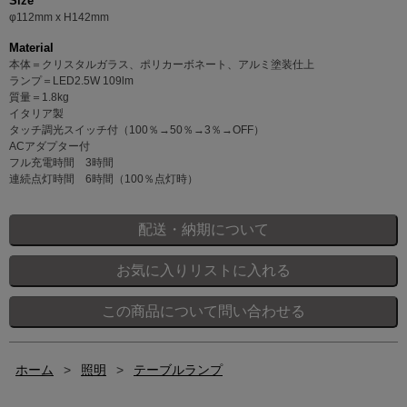
Size
φ112mm x H142mm
Material
本体＝クリスタルガラス、ポリカーボネート、アルミ塗装仕上
ランプ＝LED2.5W 109lm
質量＝1.8kg
イタリア製
タッチ調光スイッチ付（100％→50％→3％→OFF）
ACアダプター付
フル充電時間 3時間
連続点灯時間 6時間（100％点灯時）
ホーム
>
照明
>
テーブルランプ