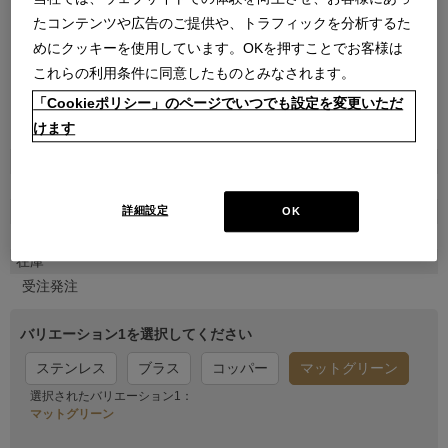
たコンテンツや広告のご提供や、トラフィックを分析するた
めにクッキーを使用しています。OKを押すことでお客様は
これらの利用条件に同意したものとみなされます。
「Cookieポリシー」のページでいつでも設定を変更いただ
●
●
●
●
●
●
●
●
●
けます
商品属性
家具
販売価格
詳細設定
OK
￥103,400
在庫
受注発注
バリエーション1を選択してください
ステンレス
ブラス
コッパー
マットグリーン
選択されたバリエーション1：
マットグリーン