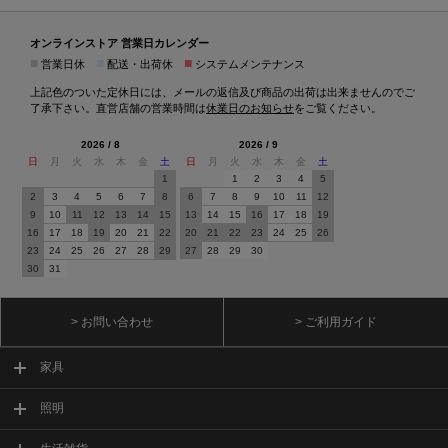
オンラインストア 営業日カレンダー
■
■
■
営業日休
配送・出荷休
システムメンテナンス
上記色のついた定休日には、メールの返信及び商品の出荷は出来ませんのでご
了承下さい。直営店舗の営業時間は
休業日のお知らせ
をご覧ください。
2026 / 8
2026 / 9
日
月
火
水
木
金
土
日
月
火
水
木
金
土
1
1
2
3
4
5
2
3
4
5
6
7
8
6
7
8
9
10
11
12
9
10
11
12
13
14
15
13
14
15
16
17
18
19
16
17
18
19
20
21
22
20
21
22
23
24
25
26
23
24
25
26
27
28
29
27
28
29
30
30
31
> お問い合わせ
> ご利用ガイド
家具
照明