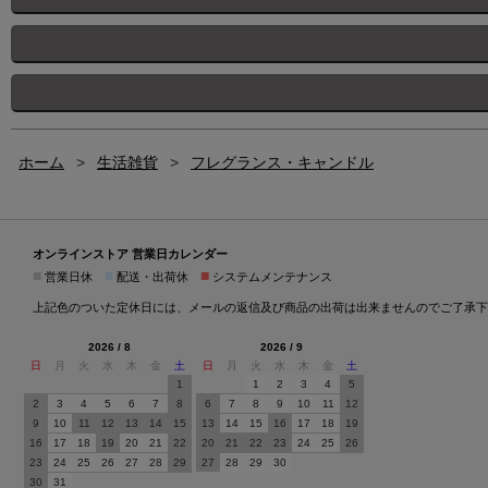
ホーム
>
生活雑貨
>
フレグランス・キャンドル
オンラインストア 営業日カレンダー
■
■
■
営業日休
配送・出荷休
システムメンテナンス
上記色のついた定休日には、メールの返信及び商品の出荷は出来ませんのでご了承下
2026 / 8
2026 / 9
日
月
火
水
木
金
土
日
月
火
水
木
金
土
1
1
2
3
4
5
2
3
4
5
6
7
8
6
7
8
9
10
11
12
9
10
11
12
13
14
15
13
14
15
16
17
18
19
16
17
18
19
20
21
22
20
21
22
23
24
25
26
23
24
25
26
27
28
29
27
28
29
30
30
31