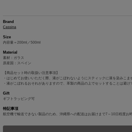
Brand
Cassina
Size
内容量＝200ml／500ml
Material
素材：ガラス
原産国：スペイン
【商品セット時の取扱い注意事項】
・はじめてお使いいただく際、液がこぼれないようにスティックに液を染みこま
・液がこぼれるおそれがありますので、革製の商品の上でセットすることは避け
Gift
ギフトラッピング可
特記事項
航空機で輸送できない製品のため、沖縄県への配送はお届けまで7～10日程度お