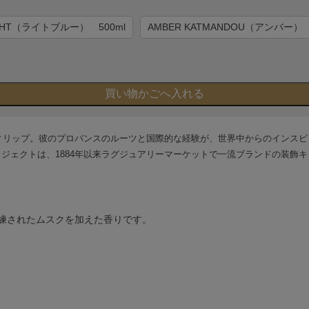
LIGHT（ライトブルー） 500ml
AMBER KATMANDOU（アンバー） 
ィリップ。彼のプロバンスのルーツと国際的な経験が、世界中からのインスピ
ます。このプロジェクトは、1884年以来ラグジュアリーマーケットで一流ブラン
練されたムスクを加えた香りです。