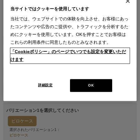
当サイトではクッキーを使用しています
当社では、ウェブサイトでの体験を向上させ、お客様にあっ
たコンテンツや広告のご提供や、トラフィックを分析するた
●
●
●
●
●
めにクッキーを使用しています。OKを押すことでお客様は
商品属性
これらの利用条件に同意したものとみなされます。
雑貨
「Cookieポリシー」のページでいつでも設定を変更いただ
品番
けます
2220522140400010
販売価格
￥23,100
詳細設定
OK
在庫
残りわずか
バリエーション1を選択してください
ピロケース
選択されたバリエーション1：
ピロケース