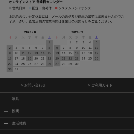
オンラインストア 営業日カレンダー
■
■
■
営業日休
配送・出荷休
システムメンテナンス
上記色のついた定休日には、メールの返信及び商品の出荷は出来ませんのでご
了承下さい。直営店舗の営業時間は
休業日のお知らせ
をご覧ください。
2026 / 8
2026 / 9
日
月
火
水
木
金
土
日
月
火
水
木
金
土
1
1
2
3
4
5
2
3
4
5
6
7
8
6
7
8
9
10
11
12
9
10
11
12
13
14
15
13
14
15
16
17
18
19
16
17
18
19
20
21
22
20
21
22
23
24
25
26
23
24
25
26
27
28
29
27
28
29
30
30
31
> お問い合わせ
> ご利用ガイド
家具
照明
生活雑貨