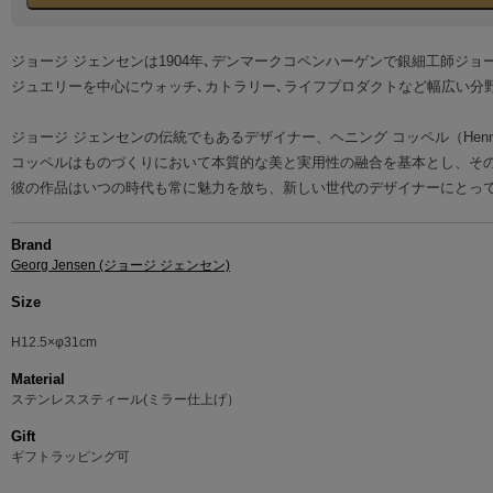
ジョージ ジェンセンは1904年､デンマークコペンハーゲンで銀細工師ジ
ジュエリーを中心にウォッチ､カトラリー､ライフプロダクトなど幅広い分
ジョージ ジェンセンの伝統でもあるデザイナー、ヘニング コッペル（Henn
コッペルはものづくりにおいて本質的な美と実用性の融合を基本とし、そ
彼の作品はいつの時代も常に魅力を放ち、新しい世代のデザイナーにとっ
Brand
Georg Jensen (ジョージ ジェンセン)
Size
H12.5×φ31cm
Material
ステンレススティール(ミラー仕上げ）
Gift
ギフトラッピング可