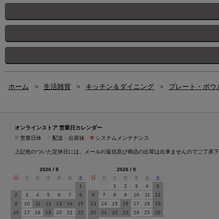
ホーム
>
生活雑貨
>
キッチン＆ダイニング
>
プレート・ボウ
オンラインストア 営業日カレンダー
■
■
■
営業日休
配送・出荷休
システムメンテナンス
上記色のついた定休日には、メールの返信及び商品の出荷は出来ませんのでご了承下
2026 / 8
2026 / 9
日
月
火
水
木
金
土
日
月
火
水
木
金
土
1
1
2
3
4
5
2
3
4
5
6
7
8
6
7
8
9
10
11
12
9
10
11
12
13
14
15
13
14
15
16
17
18
19
16
17
18
19
20
21
22
20
21
22
23
24
25
26