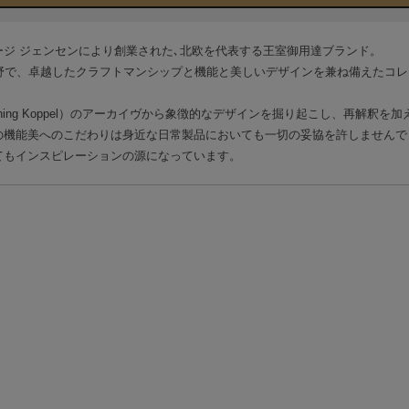
ョージ ジェンセンにより創業された､北欧を代表する王室御用達ブランド。
野で、卓越したクラフトマンシップと機能と美しいデザインを兼ね備えたコ
ing Koppel）のアーカイヴから象徴的なデザインを掘り起こし、再解釈を
の機能美へのこだわりは身近な日常製品においても一切の妥協を許しませんで
てもインスピレーションの源になっています。