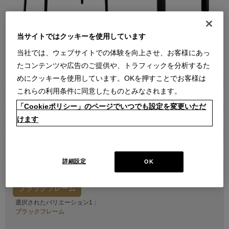
当サイトではクッキーを使用しています
当社では、ウェブサイトでの体験を向上させ、お客様にあっ
●
●
●
●
●
●
●
●
たコンテンツや広告のご提供や、トラフィックを分析するた
めにクッキーを使用しています。OKを押すことでお客様は
商品属性
これらの利用条件に同意したものとみなされます。
家具
「Cookieポリシー」のページでいつでも設定を変更いただ
販売価格
けます
￥385,000
在庫
受注生産
詳細設定
OK
バリエーション1を選択してください
ブラックフレーム
選択されたバリエーション1：
ブラックフレーム