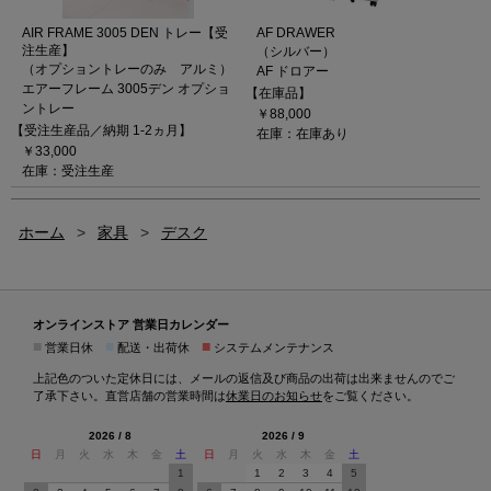
AIR FRAME 3005 DEN トレー【受
AF DRAWER
注生産】
（シルバー）
（オプショントレーのみ アルミ）
AF ドロアー
エアーフレーム 3005デン オプショ
【在庫品】
ントレー
￥88,000
【受注生産品／納期 1-2ヵ月】
在庫：在庫あり
￥33,000
在庫：受注生産
ホーム
>
家具
>
デスク
オンラインストア 営業日カレンダー
■
■
■
営業日休
配送・出荷休
システムメンテナンス
上記色のついた定休日には、メールの返信及び商品の出荷は出来ませんのでご
了承下さい。直営店舗の営業時間は
休業日のお知らせ
をご覧ください。
2026 / 8
2026 / 9
日
月
火
水
木
金
土
日
月
火
水
木
金
土
1
1
2
3
4
5