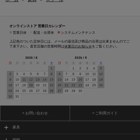
オンラインストア 営業日カレンダー
■
■
■
営業日休
配送・出荷休
システムメンテナンス
上記色のついた定休日には、メールの返信及び商品の出荷は出来ませんのでご
了承下さい。直営店舗の営業時間は
休業日のお知らせ
をご覧ください。
2026 / 8
2026 / 9
日
月
火
水
木
金
土
日
月
火
水
木
金
土
1
1
2
3
4
5
2
3
4
5
6
7
8
6
7
8
9
10
11
12
9
10
11
12
13
14
15
13
14
15
16
17
18
19
16
17
18
19
20
21
22
20
21
22
23
24
25
26
23
24
25
26
27
28
29
27
28
29
30
30
31
> お問い合わせ
> ご利用ガイド
家具
照明