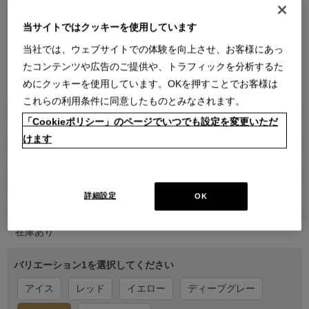
当サイトではクッキーを使用しています
当社では、ウェブサイトでの体験を向上させ、お客様にあっ
たコンテンツや広告のご提供や、トラフィックを分析するた
めにクッキーを使用しています。OKを押すことでお客様は
●
●
●
●
●
●
●
これらの利用条件に同意したものとみなされます。
商品属性
「Cookieポリシー」のページでいつでも設定を変更いただ
家具
けます
品番
1ISG0010000020000000
販売価格
詳細設定
OK
￥55,000
在庫
在庫あり
バリエーション1を選択してください
アイス
レッド
イエロー
ディープグレー